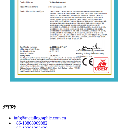
ያግኙን
info@metallographic.com.cn
+86-13808909882