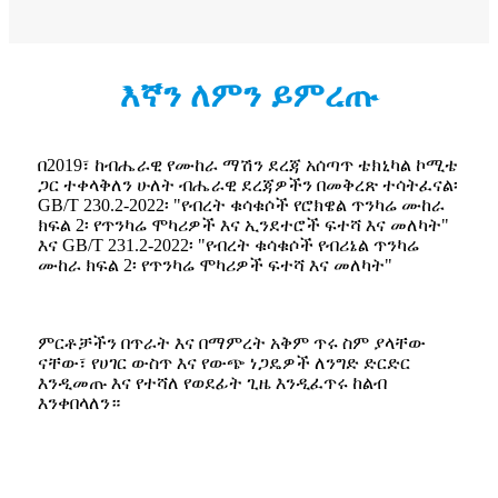
እኛን ለምን ይምረጡ
በ2019፣ ከብሔራዊ የሙከራ ማሽን ደረጃ አሰጣጥ ቴክኒካል ኮሚቴ
ጋር ተቀላቅለን ሁለት ብሔራዊ ደረጃዎችን በመቅረጽ ተሳትፈናል፡
GB/T 230.2-2022፡ "የብረት ቁሳቁሶች የሮክዌል ጥንካሬ ሙከራ
ክፍል 2፡ የጥንካሬ ሞካሪዎች እና ኢንደተሮች ፍተሻ እና መለካት"
እና GB/T 231.2-2022፡ "የብረት ቁሳቁሶች የብሪኔል ጥንካሬ
ሙከራ ክፍል 2፡ የጥንካሬ ሞካሪዎች ፍተሻ እና መለካት"
ምርቶቻችን በጥራት እና በማምረት አቅም ጥሩ ስም ያላቸው
ናቸው፣ የሀገር ውስጥ እና የውጭ ነጋዴዎች ለንግድ ድርድር
እንዲመጡ እና የተሻለ የወደፊት ጊዜ እንዲፈጥሩ ከልብ
እንቀበላለን።