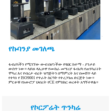
የኩባንያ መገለጫ
ፋብሪካችን የሚገኘው ውብ በሆነችው የባህር ከተማ - ያንታይ
ውስጥ ነው። ላይዙ ላኢሁዋ የሙከራ መሣሪያ ፋብሪካ የጠንካራነት
ሞካሪ እና የብረታ ብረት ዝግጅትን በማምረት እና በመሸጥ ላይ
የተካነ የ ISO9001 የጥራት ስርዓት የተረጋገጠ ድርጅት ነው።
ምርቶቹ የአውሮፓ ህብረት የCE የምስክር ወረቀት አግኝተዋል።
የኮርፖሬት ጥንካሬ