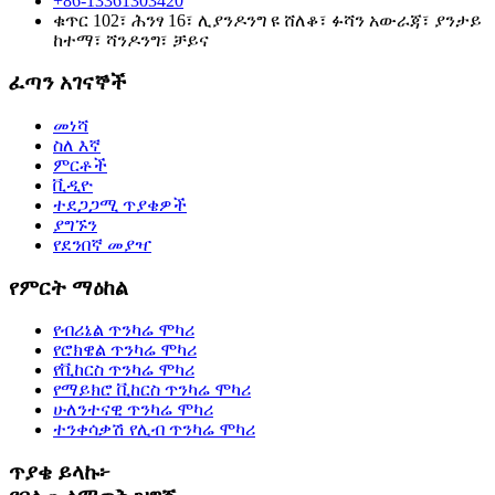
+86-13361303420
ቁጥር 102፣ ሕንፃ 16፣ ሊያንዶንግ ዩ ሸለቆ፣ ፉሻን አውራጃ፣ ያንታይ
ከተማ፣ ሻንዶንግ፣ ቻይና
ፈጣን አገናኞች
መነሻ
ስለ እኛ
ምርቶች
ቪዲዮ
ተደጋጋሚ ጥያቄዎች
ያግኙን
የደንበኛ መያዣ
የምርት ማዕከል
የብሪኔል ጥንካሬ ሞካሪ
የሮክዌል ጥንካሬ ሞካሪ
የቪከርስ ጥንካሬ ሞካሪ
የማይክሮ ቪከርስ ጥንካሬ ሞካሪ
ሁለንተናዊ ጥንካሬ ሞካሪ
ተንቀሳቃሽ የሊብ ጥንካሬ ሞካሪ
ጥያቄ ይላኩ፦