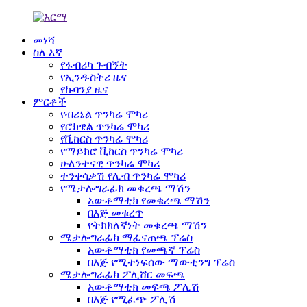
መነሻ
ስለ እኛ
የፋብሪካ ጉብኝት
የኢንዱስትሪ ዜና
የኩባንያ ዜና
ምርቶች
የብሪኔል ጥንካሬ ሞካሪ
የሮክዌል ጥንካሬ ሞካሪ
የቪከርስ ጥንካሬ ሞካሪ
የማይክሮ ቪከርስ ጥንካሬ ሞካሪ
ሁለንተናዊ ጥንካሬ ሞካሪ
ተንቀሳቃሽ የሊብ ጥንካሬ ሞካሪ
የሜታሎግራፊክ መቁረጫ ማሽን
አውቶማቲክ የመቁረጫ ማሽን
በእጅ መቁረጥ
የትክክለኛነት መቁረጫ ማሽን
ሜታሎግራፊክ ማፈናጠጫ ፕሬስ
አውቶማቲክ የመጫኛ ፕሬስ
በእጅ የሚተነፍሰው ማውቲንግ ፕሬስ
ሜታሎግራፊክ ፖሊሸር መፍጫ
አውቶማቲክ መፍጫ ፖሊሽ
በእጅ የሚፈጭ ፖሊሽ