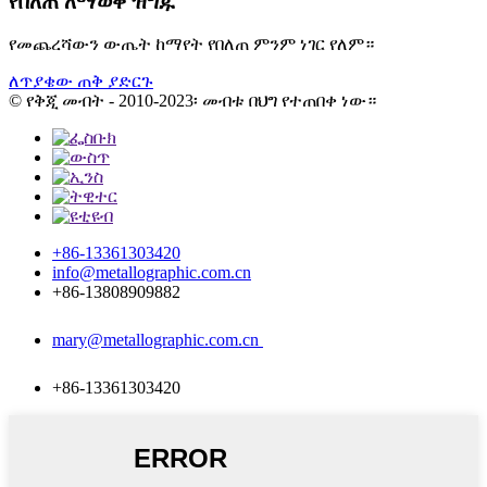
የበለጠ ለማወቅ ዝግጁ
የመጨረሻውን ውጤት ከማየት የበለጠ ምንም ነገር የለም።
ለጥያቄው ጠቅ ያድርጉ
© የቅጂ መብት - 2010-2023፡ መብቱ በህግ የተጠበቀ ነው።
+86-13361303420
info@metallographic.com.cn
+86-13808909882
mary@metallographic.com.cn
+86-13361303420