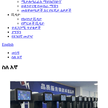
ሜታሎግራፊክ ማይክሮስኮፕ
ሁለንተናዊ የሙከራ ማሽን
መለዋወጫዎች እና የፍጆታ ዕቃዎች
ቪዲዮ
የኩባንያ ቪዲዮ
የምርቶች ቪዲዮ
ተደጋጋሚ ጥያቄዎች
ያግኙን
የደንበኛ መያዣ
English
መነሻ
ስለ እኛ
ስለ እኛ