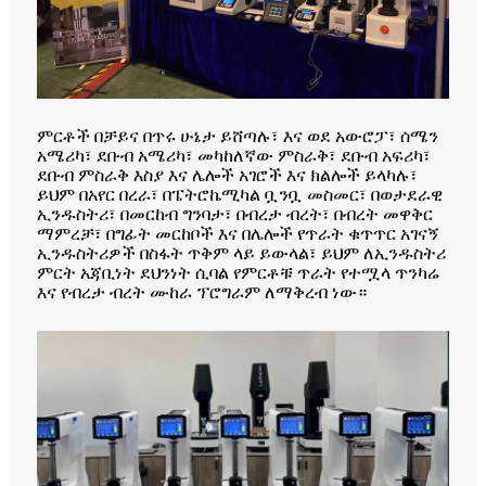
ምርቶች በቻይና በጥሩ ሁኔታ ይሸጣሉ፣ እና ወደ አውሮፓ፣ ሰሜን
አሜሪካ፣ ደቡብ አሜሪካ፣ መካከለኛው ምስራቅ፣ ደቡብ አፍሪካ፣
ደቡብ ምስራቅ እስያ እና ሌሎች አገሮች እና ክልሎች ይላካሉ፣
ይህም በአየር በረራ፣ በፔትሮኬሚካል ቧንቧ መስመር፣ በወታደራዊ
ኢንዱስትሪ፣ በመርከብ ግንባታ፣ በብረታ ብረት፣ በብረት መዋቅር
ማምረቻ፣ በግፊት መርከቦች እና በሌሎች የጥራት ቁጥጥር አገናኝ
ኢንዱስትሪዎች በስፋት ጥቅም ላይ ይውላል፣ ይህም ለኢንዱስትሪ
ምርት አጃቢነት ደህንነት ሲባል የምርቶቹ ጥራት የተሟላ ጥንካሬ
እና የብረታ ብረት ሙከራ ፕሮግራም ለማቅረብ ነው።