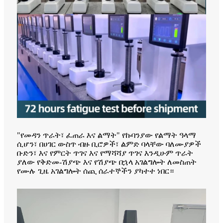
"የመዳን ጥራት፣ ፈጠራ እና ልማት" የኩባንያው የልማት ዓላማ
ሲሆን፣ በሀገር ውስጥ ብዙ ቢሮዎች፣ ልምድ ባላቸው ባለሙያዎች
ቡድን፣ እና የምርት ጥገና እና የማሻሻያ ጥገና እንዲሁም ጥራት
ያለው የቅድመ-ሽያጭ እና የሽያጭ በኋላ አገልግሎት ለመስጠት
የሙሉ ጊዜ አገልግሎት ሰጪ ሰራተኞችን ያካተተ ነበር።