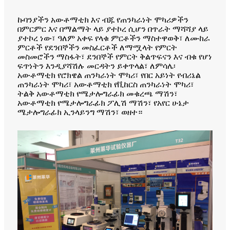
ኩባንያችን አውቶማቲክ እና ብጁ የጠንካራነት ሞካሪዎችን
በምርምር እና በማልማት ላይ ያተኮረ ሲሆን በጥራት ማሻሻያ ላይ
ያተኮረ ነው፣ ዓለም አቀፍ የላቁ ምርቶችን ማስተዋወቅ፣ ለሙከራ
ምርቶች የደንበኞችን መስፈርቶች ለማሟላት የምርት
መስመሮችን ማስፋት፣ ደንበኞች የምርት ቅልጥፍናን እና ብቁ የሆነ
ፍጥነትን እንዲያሻሽሉ መርዳትን ይቀጥላል፣ ለምሳሌ፡
አውቶማቲክ የሮክዌል ጠንካራነት ሞካሪ፣ የበር አይነት የብሪኔል
ጠንካራነት ሞካሪ፣ አውቶማቲክ የቪከርስ ጠንካራነት ሞካሪ፣
ትልቅ አውቶማቲክ የሜታሎግራፊክ መቁረጫ ማሽን፣
አውቶማቲክ የሜታሎግራፊክ ፖሊሽ ማሽን፣ የአየር ሁኔታ
ሜታሎግራፊክ ኢንላይንግ ማሽን፣ ወዘተ።