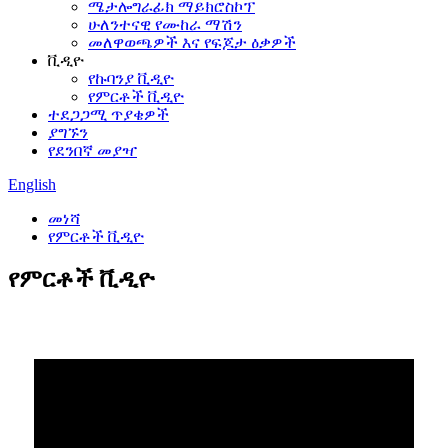
ሜታሎግራፊክ ማይክሮስኮፕ
ሁለንተናዊ የሙከራ ማሽን
መለዋወጫዎች እና የፍጆታ ዕቃዎች
ቪዲዮ
የኩባንያ ቪዲዮ
የምርቶች ቪዲዮ
ተደጋጋሚ ጥያቄዎች
ያግኙን
የደንበኛ መያዣ
English
መነሻ
የምርቶች ቪዲዮ
የምርቶች ቪዲዮ