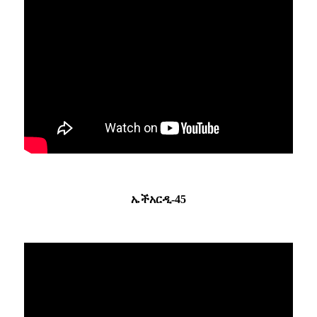
ኤችአርዲ-45