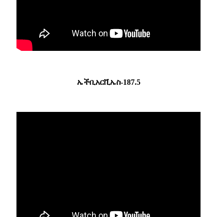
ኤችቢአርቪኤስ-187.5