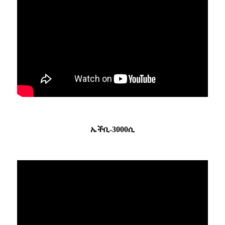
ኤችቢ-3000ሲ