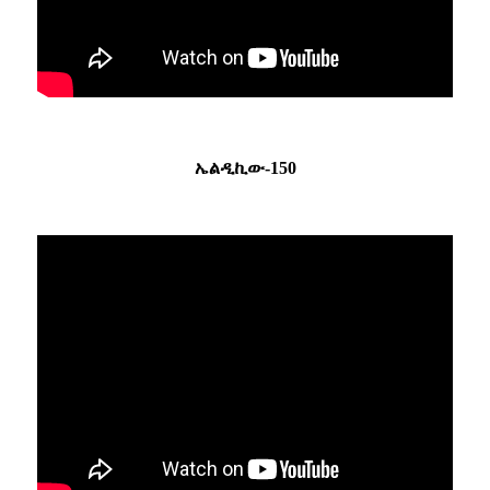
ኤልዲኪው-150