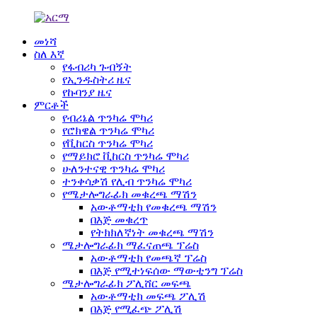
መነሻ
ስለ እኛ
የፋብሪካ ጉብኝት
የኢንዱስትሪ ዜና
የኩባንያ ዜና
ምርቶች
የብሪኔል ጥንካሬ ሞካሪ
የሮክዌል ጥንካሬ ሞካሪ
የቪከርስ ጥንካሬ ሞካሪ
የማይክሮ ቪከርስ ጥንካሬ ሞካሪ
ሁለንተናዊ ጥንካሬ ሞካሪ
ተንቀሳቃሽ የሊብ ጥንካሬ ሞካሪ
የሜታሎግራፊክ መቁረጫ ማሽን
አውቶማቲክ የመቁረጫ ማሽን
በእጅ መቁረጥ
የትክክለኛነት መቁረጫ ማሽን
ሜታሎግራፊክ ማፈናጠጫ ፕሬስ
አውቶማቲክ የመጫኛ ፕሬስ
በእጅ የሚተነፍሰው ማውቲንግ ፕሬስ
ሜታሎግራፊክ ፖሊሸር መፍጫ
አውቶማቲክ መፍጫ ፖሊሽ
በእጅ የሚፈጭ ፖሊሽ