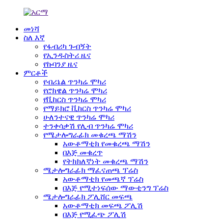
መነሻ
ስለ እኛ
የፋብሪካ ጉብኝት
የኢንዱስትሪ ዜና
የኩባንያ ዜና
ምርቶች
የብሪኔል ጥንካሬ ሞካሪ
የሮክዌል ጥንካሬ ሞካሪ
የቪከርስ ጥንካሬ ሞካሪ
የማይክሮ ቪከርስ ጥንካሬ ሞካሪ
ሁለንተናዊ ጥንካሬ ሞካሪ
ተንቀሳቃሽ የሊብ ጥንካሬ ሞካሪ
የሜታሎግራፊክ መቁረጫ ማሽን
አውቶማቲክ የመቁረጫ ማሽን
በእጅ መቁረጥ
የትክክለኛነት መቁረጫ ማሽን
ሜታሎግራፊክ ማፈናጠጫ ፕሬስ
አውቶማቲክ የመጫኛ ፕሬስ
በእጅ የሚተነፍሰው ማውቲንግ ፕሬስ
ሜታሎግራፊክ ፖሊሸር መፍጫ
አውቶማቲክ መፍጫ ፖሊሽ
በእጅ የሚፈጭ ፖሊሽ