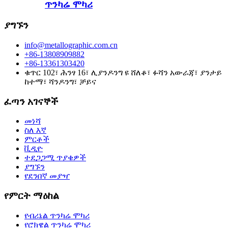
ጥንካሬ ሞካሪ
ያግኙን
info@metallographic.com.cn
+86-13808909882
+86-13361303420
ቁጥር 102፣ ሕንፃ 16፣ ሊያንዶንግ ዩ ሸለቆ፣ ፉሻን አውራጃ፣ ያንታይ
ከተማ፣ ሻንዶንግ፣ ቻይና
ፈጣን አገናኞች
መነሻ
ስለ እኛ
ምርቶች
ቪዲዮ
ተደጋጋሚ ጥያቄዎች
ያግኙን
የደንበኛ መያዣ
የምርት ማዕከል
የብሪኔል ጥንካሬ ሞካሪ
የሮክዌል ጥንካሬ ሞካሪ