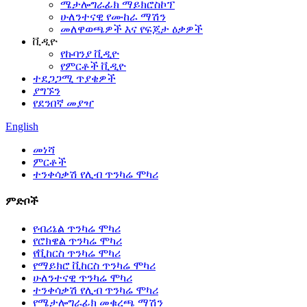
ሜታሎግራፊክ ማይክሮስኮፕ
ሁለንተናዊ የሙከራ ማሽን
መለዋወጫዎች እና የፍጆታ ዕቃዎች
ቪዲዮ
የኩባንያ ቪዲዮ
የምርቶች ቪዲዮ
ተደጋጋሚ ጥያቄዎች
ያግኙን
የደንበኛ መያዣ
English
መነሻ
ምርቶች
ተንቀሳቃሽ የሊብ ጥንካሬ ሞካሪ
ምድቦች
የብሪኔል ጥንካሬ ሞካሪ
የሮክዌል ጥንካሬ ሞካሪ
የቪከርስ ጥንካሬ ሞካሪ
የማይክሮ ቪከርስ ጥንካሬ ሞካሪ
ሁለንተናዊ ጥንካሬ ሞካሪ
ተንቀሳቃሽ የሊብ ጥንካሬ ሞካሪ
የሜታሎግራፊክ መቁረጫ ማሽን