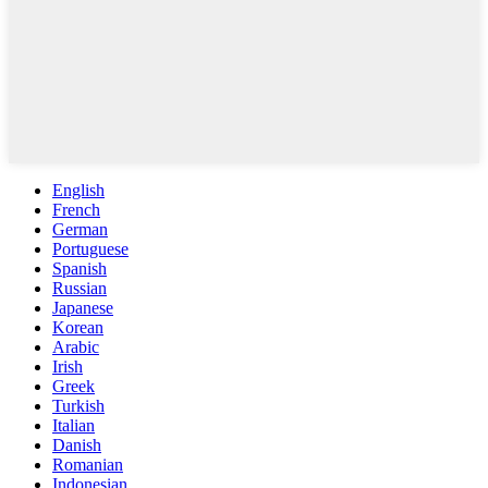
English
French
German
Portuguese
Spanish
Russian
Japanese
Korean
Arabic
Irish
Greek
Turkish
Italian
Danish
Romanian
Indonesian