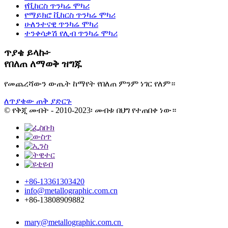
የቪከርስ ጥንካሬ ሞካሪ
የማይክሮ ቪከርስ ጥንካሬ ሞካሪ
ሁለንተናዊ ጥንካሬ ሞካሪ
ተንቀሳቃሽ የሊብ ጥንካሬ ሞካሪ
ጥያቄ ይላኩ፦
የበለጠ ለማወቅ ዝግጁ
የመጨረሻውን ውጤት ከማየት የበለጠ ምንም ነገር የለም።
ለጥያቄው ጠቅ ያድርጉ
© የቅጂ መብት - 2010-2023፡ መብቱ በህግ የተጠበቀ ነው።
+86-13361303420
info@metallographic.com.cn
+86-13808909882
mary@metallographic.com.cn