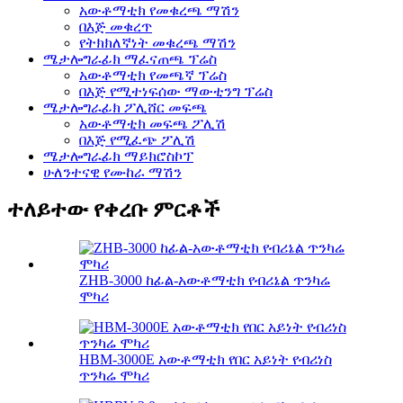
አውቶማቲክ የመቁረጫ ማሽን
በእጅ መቁረጥ
የትክክለኛነት መቁረጫ ማሽን
ሜታሎግራፊክ ማፈናጠጫ ፕሬስ
አውቶማቲክ የመጫኛ ፕሬስ
በእጅ የሚተነፍሰው ማውቲንግ ፕሬስ
ሜታሎግራፊክ ፖሊሸር መፍጫ
አውቶማቲክ መፍጫ ፖሊሽ
በእጅ የሚፈጭ ፖሊሽ
ሜታሎግራፊክ ማይክሮስኮፕ
ሁለንተናዊ የሙከራ ማሽን
ተለይተው የቀረቡ ምርቶች
ZHB-3000 ከፊል-አውቶማቲክ የብሪኔል ጥንካሬ
ሞካሪ
HBM-3000E አውቶማቲክ የበር አይነት የብሪነስ
ጥንካሬ ሞካሪ