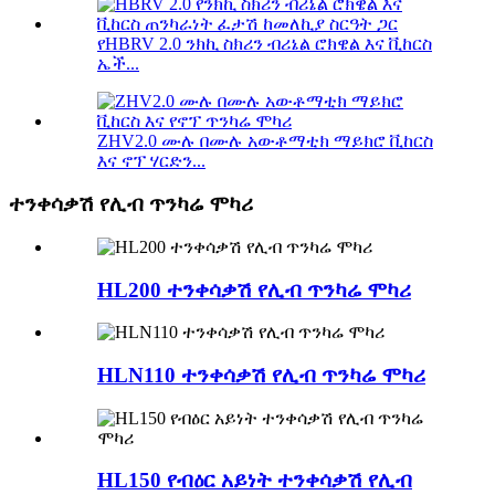
የHBRV 2.0 ንክኪ ስክሪን ብሪኔል ሮክዌል እና ቪከርስ
ኤች...
ZHV2.0 ሙሉ በሙሉ አውቶማቲክ ማይክሮ ቪከርስ
እና ኖፕ ሃርድን...
ተንቀሳቃሽ የሊብ ጥንካሬ ሞካሪ
HL200 ተንቀሳቃሽ የሊብ ጥንካሬ ሞካሪ
HLN110 ተንቀሳቃሽ የሊብ ጥንካሬ ሞካሪ
HL150 የብዕር አይነት ተንቀሳቃሽ የሊብ