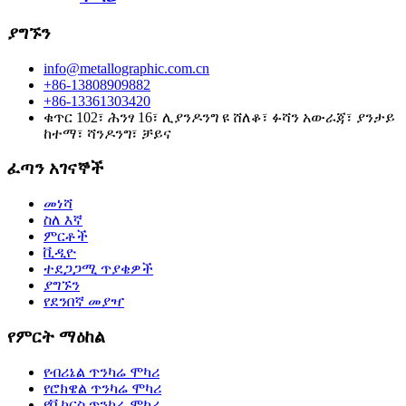
ያግኙን
info@metallographic.com.cn
+86-13808909882
+86-13361303420
ቁጥር 102፣ ሕንፃ 16፣ ሊያንዶንግ ዩ ሸለቆ፣ ፉሻን አውራጃ፣ ያንታይ
ከተማ፣ ሻንዶንግ፣ ቻይና
ፈጣን አገናኞች
መነሻ
ስለ እኛ
ምርቶች
ቪዲዮ
ተደጋጋሚ ጥያቄዎች
ያግኙን
የደንበኛ መያዣ
የምርት ማዕከል
የብሪኔል ጥንካሬ ሞካሪ
የሮክዌል ጥንካሬ ሞካሪ
የቪከርስ ጥንካሬ ሞካሪ