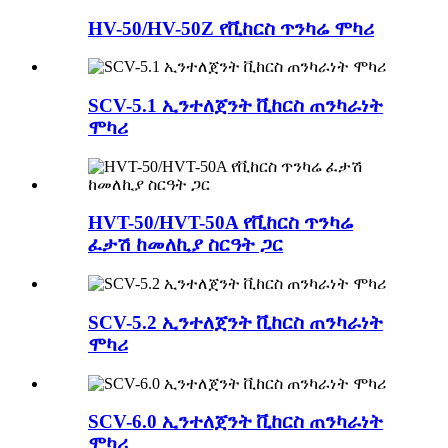
HV-50/HV-50Z የቪከርስ ጥንካሬ ሞካሪ
SCV-5.1 ኢንተለጀንት ቪከርስ ጠንካራነት
ሞካሪ
HVT-50/HVT-50A የቪከርስ ጥንካሬ
ፈታሽ ከመለኪያ ስርዓት ጋር
SCV-5.2 ኢንተለጀንት ቪከርስ ጠንካራነት
ሞካሪ
SCV-6.0 ኢንተለጀንት ቪከርስ ጠንካራነት
ሞካሪ