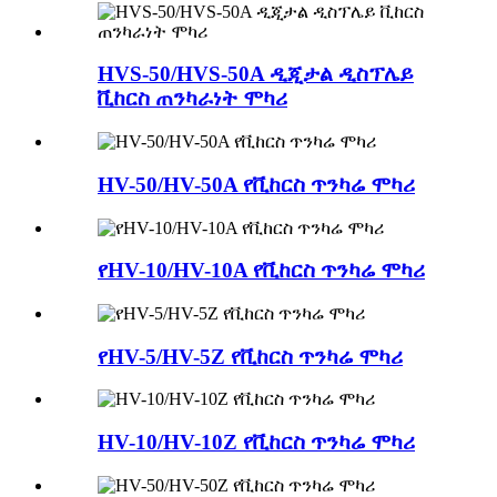
HVS-50/HVS-50A ዲጂታል ዲስፕሌይ
ቪከርስ ጠንካራነት ሞካሪ
HV-50/HV-50A የቪከርስ ጥንካሬ ሞካሪ
የHV-10/HV-10A የቪከርስ ጥንካሬ ሞካሪ
የHV-5/HV-5Z የቪከርስ ጥንካሬ ሞካሪ
HV-10/HV-10Z የቪከርስ ጥንካሬ ሞካሪ