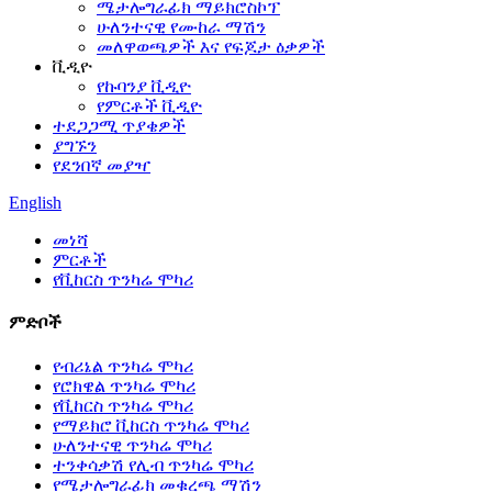
ሜታሎግራፊክ ማይክሮስኮፕ
ሁለንተናዊ የሙከራ ማሽን
መለዋወጫዎች እና የፍጆታ ዕቃዎች
ቪዲዮ
የኩባንያ ቪዲዮ
የምርቶች ቪዲዮ
ተደጋጋሚ ጥያቄዎች
ያግኙን
የደንበኛ መያዣ
English
መነሻ
ምርቶች
የቪከርስ ጥንካሬ ሞካሪ
ምድቦች
የብሪኔል ጥንካሬ ሞካሪ
የሮክዌል ጥንካሬ ሞካሪ
የቪከርስ ጥንካሬ ሞካሪ
የማይክሮ ቪከርስ ጥንካሬ ሞካሪ
ሁለንተናዊ ጥንካሬ ሞካሪ
ተንቀሳቃሽ የሊብ ጥንካሬ ሞካሪ
የሜታሎግራፊክ መቁረጫ ማሽን