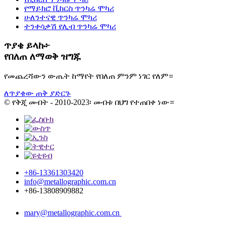
የማይክሮ ቪከርስ ጥንካሬ ሞካሪ
ሁለንተናዊ ጥንካሬ ሞካሪ
ተንቀሳቃሽ የሊብ ጥንካሬ ሞካሪ
ጥያቄ ይላኩ፦
የበለጠ ለማወቅ ዝግጁ
የመጨረሻውን ውጤት ከማየት የበለጠ ምንም ነገር የለም።
ለጥያቄው ጠቅ ያድርጉ
© የቅጂ መብት - 2010-2023፡ መብቱ በህግ የተጠበቀ ነው።
+86-13361303420
info@metallographic.com.cn
+86-13808909882
mary@metallographic.com.cn