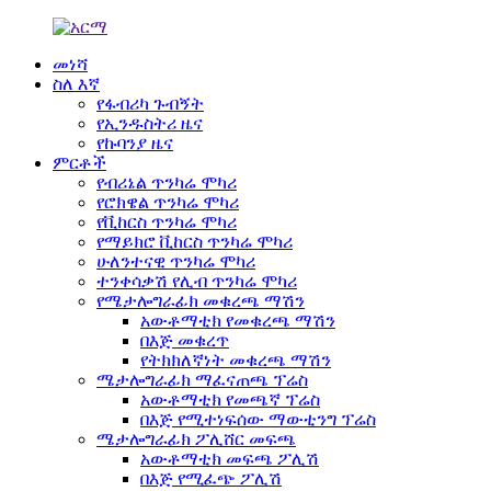
መነሻ
ስለ እኛ
የፋብሪካ ጉብኝት
የኢንዱስትሪ ዜና
የኩባንያ ዜና
ምርቶች
የብሪኔል ጥንካሬ ሞካሪ
የሮክዌል ጥንካሬ ሞካሪ
የቪከርስ ጥንካሬ ሞካሪ
የማይክሮ ቪከርስ ጥንካሬ ሞካሪ
ሁለንተናዊ ጥንካሬ ሞካሪ
ተንቀሳቃሽ የሊብ ጥንካሬ ሞካሪ
የሜታሎግራፊክ መቁረጫ ማሽን
አውቶማቲክ የመቁረጫ ማሽን
በእጅ መቁረጥ
የትክክለኛነት መቁረጫ ማሽን
ሜታሎግራፊክ ማፈናጠጫ ፕሬስ
አውቶማቲክ የመጫኛ ፕሬስ
በእጅ የሚተነፍሰው ማውቲንግ ፕሬስ
ሜታሎግራፊክ ፖሊሸር መፍጫ
አውቶማቲክ መፍጫ ፖሊሽ
በእጅ የሚፈጭ ፖሊሽ