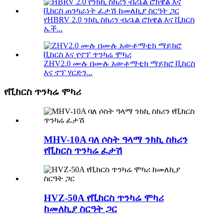
የHBRV 2.0 ንክኪ ስክሪን ብሪኔል ሮክዌል እና ቪከርስ
ኤች...
ZHV2.0 ሙሉ በሙሉ አውቶማቲክ ማይክሮ ቪከርስ
እና ኖፕ ሃርድን...
የቪከርስ ጥንካሬ ሞካሪ
MHV-10A ባለ ሶስት ዓላማ ንክኪ ስክሪን
የቪከርስ ጥንካሬ ፈታሽ
HVZ-50A የቪከርስ ጥንካሬ ሞካሪ
ከመለኪያ ስርዓት ጋር