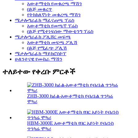
አውቶማቲክ የመቁረጫ ማሽን
በእጅ መቁረጥ
የትክክለኛነት መቁረጫ ማሽን
ሜታሎግራፊክ ማፈናጠጫ ፕሬስ
አውቶማቲክ የመጫኛ ፕሬስ
በእጅ የሚተነፍሰው ማውቲንግ ፕሬስ
ሜታሎግራፊክ ፖሊሸር መፍጫ
አውቶማቲክ መፍጫ ፖሊሽ
በእጅ የሚፈጭ ፖሊሽ
ሜታሎግራፊክ ማይክሮስኮፕ
ሁለንተናዊ የሙከራ ማሽን
ተለይተው የቀረቡ ምርቶች
ZHB-3000 ከፊል-አውቶማቲክ የብሪኔል ጥንካሬ
ሞካሪ
HBM-3000E አውቶማቲክ የበር አይነት የብሪነስ
ጥንካሬ ሞካሪ