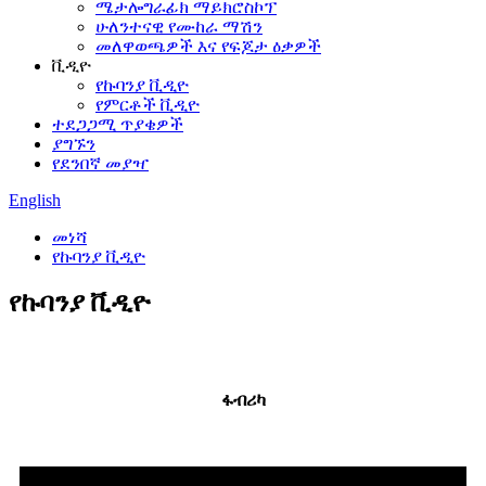
ሜታሎግራፊክ ማይክሮስኮፕ
ሁለንተናዊ የሙከራ ማሽን
መለዋወጫዎች እና የፍጆታ ዕቃዎች
ቪዲዮ
የኩባንያ ቪዲዮ
የምርቶች ቪዲዮ
ተደጋጋሚ ጥያቄዎች
ያግኙን
የደንበኛ መያዣ
English
መነሻ
የኩባንያ ቪዲዮ
የኩባንያ ቪዲዮ
ፋብሪካ