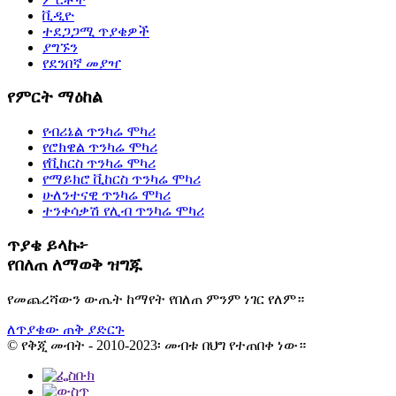
ቪዲዮ
ተደጋጋሚ ጥያቄዎች
ያግኙን
የደንበኛ መያዣ
የምርት ማዕከል
የብሪኔል ጥንካሬ ሞካሪ
የሮክዌል ጥንካሬ ሞካሪ
የቪከርስ ጥንካሬ ሞካሪ
የማይክሮ ቪከርስ ጥንካሬ ሞካሪ
ሁለንተናዊ ጥንካሬ ሞካሪ
ተንቀሳቃሽ የሊብ ጥንካሬ ሞካሪ
ጥያቄ ይላኩ፦
የበለጠ ለማወቅ ዝግጁ
የመጨረሻውን ውጤት ከማየት የበለጠ ምንም ነገር የለም።
ለጥያቄው ጠቅ ያድርጉ
© የቅጂ መብት - 2010-2023፡ መብቱ በህግ የተጠበቀ ነው።