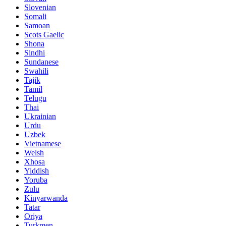
Slovenian
Somali
Samoan
Scots Gaelic
Shona
Sindhi
Sundanese
Swahili
Tajik
Tamil
Telugu
Thai
Ukrainian
Urdu
Uzbek
Vietnamese
Welsh
Xhosa
Yiddish
Yoruba
Zulu
Kinyarwanda
Tatar
Oriya
Turkmen