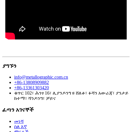
ያግኙን
info@metallographic.com.cn
+86-13808909882
+86-13361303420
ቁጥር 102፣ ሕንፃ 16፣ ሊያንዶንግ ዩ ሸለቆ፣ ፉሻን አውራጃ፣ ያንታይ
ከተማ፣ ሻንዶንግ፣ ቻይና
ፈጣን አገናኞች
መነሻ
ስለ እኛ
ምርቶች