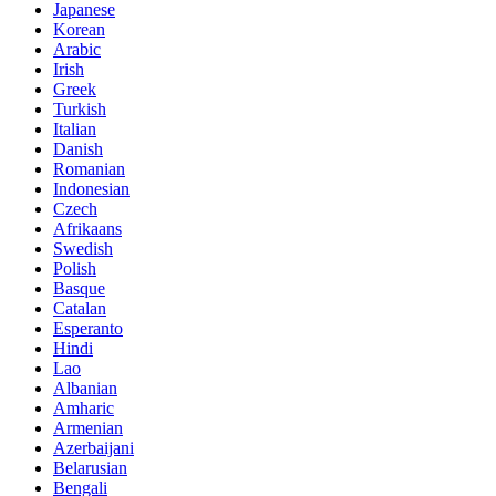
Japanese
Korean
Arabic
Irish
Greek
Turkish
Italian
Danish
Romanian
Indonesian
Czech
Afrikaans
Swedish
Polish
Basque
Catalan
Esperanto
Hindi
Lao
Albanian
Amharic
Armenian
Azerbaijani
Belarusian
Bengali