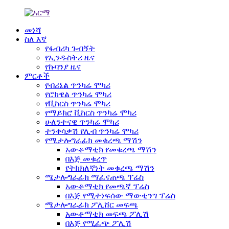
መነሻ
ስለ እኛ
የፋብሪካ ጉብኝት
የኢንዱስትሪ ዜና
የኩባንያ ዜና
ምርቶች
የብሪኔል ጥንካሬ ሞካሪ
የሮክዌል ጥንካሬ ሞካሪ
የቪከርስ ጥንካሬ ሞካሪ
የማይክሮ ቪከርስ ጥንካሬ ሞካሪ
ሁለንተናዊ ጥንካሬ ሞካሪ
ተንቀሳቃሽ የሊብ ጥንካሬ ሞካሪ
የሜታሎግራፊክ መቁረጫ ማሽን
አውቶማቲክ የመቁረጫ ማሽን
በእጅ መቁረጥ
የትክክለኛነት መቁረጫ ማሽን
ሜታሎግራፊክ ማፈናጠጫ ፕሬስ
አውቶማቲክ የመጫኛ ፕሬስ
በእጅ የሚተነፍሰው ማውቲንግ ፕሬስ
ሜታሎግራፊክ ፖሊሸር መፍጫ
አውቶማቲክ መፍጫ ፖሊሽ
በእጅ የሚፈጭ ፖሊሽ