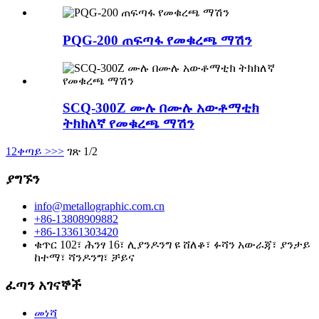
PQG-200 ጠፍጣፋ የመቁረጫ ማሽን
SCQ-300Z ሙሉ በሙሉ አውቶማቲክ
ትክክለኛ የመቁረጫ ማሽን
1
2
ቀጣይ >
>>
ገጽ 1/2
ያግኙን
info@metallographic.com.cn
+86-13808909882
+86-13361303420
ቁጥር 102፣ ሕንፃ 16፣ ሊያንዶንግ ዩ ሸለቆ፣ ፉሻን አውራጃ፣ ያንታይ
ከተማ፣ ሻንዶንግ፣ ቻይና
ፈጣን አገናኞች
መነሻ