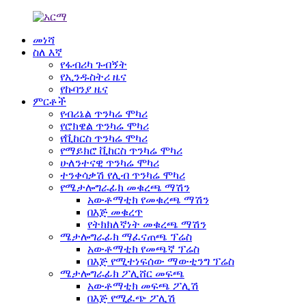
መነሻ
ስለ እኛ
የፋብሪካ ጉብኝት
የኢንዱስትሪ ዜና
የኩባንያ ዜና
ምርቶች
የብሪኔል ጥንካሬ ሞካሪ
የሮክዌል ጥንካሬ ሞካሪ
የቪከርስ ጥንካሬ ሞካሪ
የማይክሮ ቪከርስ ጥንካሬ ሞካሪ
ሁለንተናዊ ጥንካሬ ሞካሪ
ተንቀሳቃሽ የሊብ ጥንካሬ ሞካሪ
የሜታሎግራፊክ መቁረጫ ማሽን
አውቶማቲክ የመቁረጫ ማሽን
በእጅ መቁረጥ
የትክክለኛነት መቁረጫ ማሽን
ሜታሎግራፊክ ማፈናጠጫ ፕሬስ
አውቶማቲክ የመጫኛ ፕሬስ
በእጅ የሚተነፍሰው ማውቲንግ ፕሬስ
ሜታሎግራፊክ ፖሊሸር መፍጫ
አውቶማቲክ መፍጫ ፖሊሽ
በእጅ የሚፈጭ ፖሊሽ