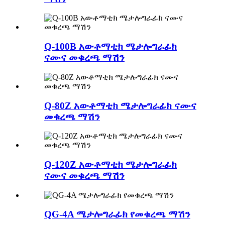
Q-100B አውቶማቲክ ሜታሎግራፊክ
ናሙና መቁረጫ ማሽን
Q-80Z አውቶማቲክ ሜታሎግራፊክ ናሙና
መቁረጫ ማሽን
Q-120Z አውቶማቲክ ሜታሎግራፊክ
ናሙና መቁረጫ ማሽን
QG-4A ሜታሎግራፊክ የመቁረጫ ማሽን