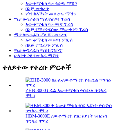
አውቶማቲክ የመቁረጫ ማሽን
በእጅ መቁረጥ
የትክክለኛነት መቁረጫ ማሽን
ሜታሎግራፊክ ማፈናጠጫ ፕሬስ
አውቶማቲክ የመጫኛ ፕሬስ
በእጅ የሚተነፍሰው ማውቲንግ ፕሬስ
ሜታሎግራፊክ ፖሊሸር መፍጫ
አውቶማቲክ መፍጫ ፖሊሽ
በእጅ የሚፈጭ ፖሊሽ
ሜታሎግራፊክ ማይክሮስኮፕ
ሁለንተናዊ የሙከራ ማሽን
ተለይተው የቀረቡ ምርቶች
ZHB-3000 ከፊል-አውቶማቲክ የብሪኔል ጥንካሬ
ሞካሪ
HBM-3000E አውቶማቲክ የበር አይነት የብሪነስ
ጥንካሬ ሞካሪ