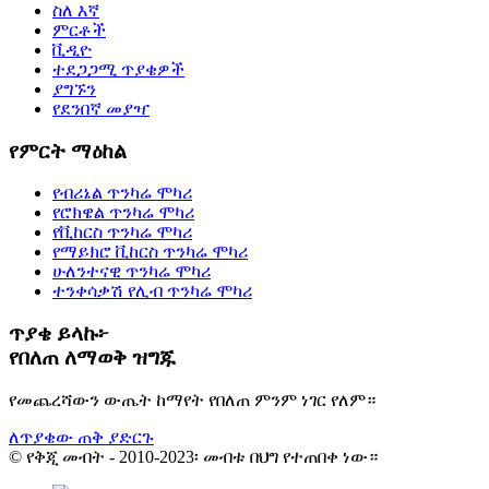
ስለ እኛ
ምርቶች
ቪዲዮ
ተደጋጋሚ ጥያቄዎች
ያግኙን
የደንበኛ መያዣ
የምርት ማዕከል
የብሪኔል ጥንካሬ ሞካሪ
የሮክዌል ጥንካሬ ሞካሪ
የቪከርስ ጥንካሬ ሞካሪ
የማይክሮ ቪከርስ ጥንካሬ ሞካሪ
ሁለንተናዊ ጥንካሬ ሞካሪ
ተንቀሳቃሽ የሊብ ጥንካሬ ሞካሪ
ጥያቄ ይላኩ፦
የበለጠ ለማወቅ ዝግጁ
የመጨረሻውን ውጤት ከማየት የበለጠ ምንም ነገር የለም።
ለጥያቄው ጠቅ ያድርጉ
© የቅጂ መብት - 2010-2023፡ መብቱ በህግ የተጠበቀ ነው።