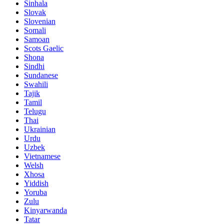
Sinhala
Slovak
Slovenian
Somali
Samoan
Scots Gaelic
Shona
Sindhi
Sundanese
Swahili
Tajik
Tamil
Telugu
Thai
Ukrainian
Urdu
Uzbek
Vietnamese
Welsh
Xhosa
Yiddish
Yoruba
Zulu
Kinyarwanda
Tatar