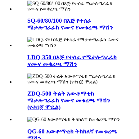
SQ-60/80/100 በእጅ የተሰራ
ሜታሎግራፊክ ናሙና የመቁረጫ ማሽን
LDQ-350 በእጅ የተሰራ የሜታሎግራፊክ
ናሙና መቁረጫ ማሽን
ZDQ-500 ትልቅ አውቶማቲክ
ሜታሎግራፊክ ናሙና መቁረጫ ማሽን
(የተበጀ ሞዴል)
QG-60 አውቶማቲክ ትክክለኛ የመቁረጫ
ማሽን