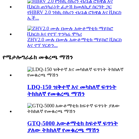
የHBRV 2.0 ንክኪ ስክሪን ብሪኔል ሮክዌል እና ቪከርስ
ኤች...
ZHV2.0 ሙሉ በሙሉ አውቶማቲክ ማይክሮ ቪከርስ
እና ኖፕ ሃርድን...
የሜታሎግራፊክ መቁረጫ ማሽን
LDQ-150 ዝቅተኛ እና መካከለኛ ፍጥነት
ትክክለኛ የመቁረጫ ማሽን
GTQ-5000 አውቶማቲክ ከፍተኛ ፍጥነት
ያለው ትክክለኛ የመቁረጫ ማሽን