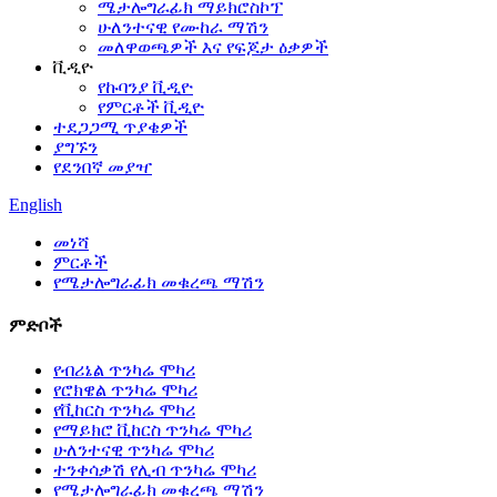
ሜታሎግራፊክ ማይክሮስኮፕ
ሁለንተናዊ የሙከራ ማሽን
መለዋወጫዎች እና የፍጆታ ዕቃዎች
ቪዲዮ
የኩባንያ ቪዲዮ
የምርቶች ቪዲዮ
ተደጋጋሚ ጥያቄዎች
ያግኙን
የደንበኛ መያዣ
English
መነሻ
ምርቶች
የሜታሎግራፊክ መቁረጫ ማሽን
ምድቦች
የብሪኔል ጥንካሬ ሞካሪ
የሮክዌል ጥንካሬ ሞካሪ
የቪከርስ ጥንካሬ ሞካሪ
የማይክሮ ቪከርስ ጥንካሬ ሞካሪ
ሁለንተናዊ ጥንካሬ ሞካሪ
ተንቀሳቃሽ የሊብ ጥንካሬ ሞካሪ
የሜታሎግራፊክ መቁረጫ ማሽን