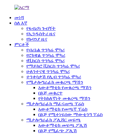
መነሻ
ስለ እኛ
የፋብሪካ ጉብኝት
የኢንዱስትሪ ዜና
የኩባንያ ዜና
ምርቶች
የብሪኔል ጥንካሬ ሞካሪ
የሮክዌል ጥንካሬ ሞካሪ
የቪከርስ ጥንካሬ ሞካሪ
የማይክሮ ቪከርስ ጥንካሬ ሞካሪ
ሁለንተናዊ ጥንካሬ ሞካሪ
ተንቀሳቃሽ የሊብ ጥንካሬ ሞካሪ
የሜታሎግራፊክ መቁረጫ ማሽን
አውቶማቲክ የመቁረጫ ማሽን
በእጅ መቁረጥ
የትክክለኛነት መቁረጫ ማሽን
ሜታሎግራፊክ ማፈናጠጫ ፕሬስ
አውቶማቲክ የመጫኛ ፕሬስ
በእጅ የሚተነፍሰው ማውቲንግ ፕሬስ
ሜታሎግራፊክ ፖሊሸር መፍጫ
አውቶማቲክ መፍጫ ፖሊሽ
በእጅ የሚፈጭ ፖሊሽ