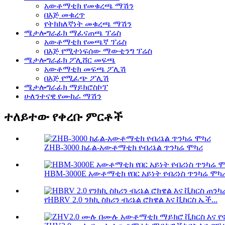
አውቶማቲክ የመቁረጫ ማሽን
በእጅ መቁረጥ
የትክክለኛነት መቁረጫ ማሽን
ሜታሎግራፊክ ማፈናጠጫ ፕሬስ
አውቶማቲክ የመጫኛ ፕሬስ
በእጅ የሚተነፍሰው ማውቲንግ ፕሬስ
ሜታሎግራፊክ ፖሊሸር መፍጫ
አውቶማቲክ መፍጫ ፖሊሽ
በእጅ የሚፈጭ ፖሊሽ
ሜታሎግራፊክ ማይክሮስኮፕ
ሁለንተናዊ የሙከራ ማሽን
ተለይተው የቀረቡ ምርቶች
ZHB-3000 ከፊል-አውቶማቲክ የብሪኔል ጥንካሬ ሞካሪ
HBM-3000E አውቶማቲክ የበር አይነት የብሪነስ ጥንካሬ ሞካ
የHBRV 2.0 ንክኪ ስክሪን ብሪኔል ሮክዌል እና ቪከርስ ኤች...