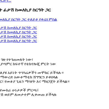
ድን...
ነት ፈታሽ ከመለኪያ ስርዓት ጋር
 ገጽ የተገጠመለት ነው፣
የሚያጣምር ከፍተኛ የቴክኖሎጂ ምርት ነው
የተለያዩ አይነት ጥንካሬዎችን መሞከር ይችላሉ።
፣ ማውረድ አውቶማቲክ ሽግግርን ይቀበላል
ተር፣ የመቆያ ጊዜን ማሳየት እና ማዘጋጀት ይችላል።
ስት የሙከራ ሁነታዎች ምርጫ፤
ፈተሽ ወይም ለመታተም ሊቀመጡ ይችላሉ