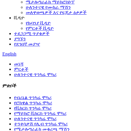
ሜታሎግራፊክ ማይክሮስኮፕ
ሁለንተናዊ የሙከራ ማሽን
መለዋወጫዎች እና የፍጆታ ዕቃዎች
ቪዲዮ
የኩባንያ ቪዲዮ
የምርቶች ቪዲዮ
ተደጋጋሚ ጥያቄዎች
ያግኙን
የደንበኛ መያዣ
English
መነሻ
ምርቶች
ሁለንተናዊ ጥንካሬ ሞካሪ
ምድቦች
የብሪኔል ጥንካሬ ሞካሪ
የሮክዌል ጥንካሬ ሞካሪ
የቪከርስ ጥንካሬ ሞካሪ
የማይክሮ ቪከርስ ጥንካሬ ሞካሪ
ሁለንተናዊ ጥንካሬ ሞካሪ
ተንቀሳቃሽ የሊብ ጥንካሬ ሞካሪ
የሜታሎግራፊክ መቁረጫ ማሽን