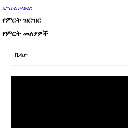
ኢሜይል ይላኩልን
የምርት ዝርዝር
የምርት መለያዎች
ቪዲዮ