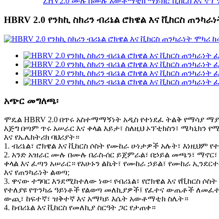
ZHV2.0 ሙሉ በሙሉ አውቶማቲክ ማይክሮ ቪከርስ እና ኖፕ ሃር
HBRV 2.0 የንክኪ ስክሪን ብሪኔል ሮክዌል እና ቪከርስ ጠንካራ
አጭር መግለጫ፡
ሞዴል HBRV 2.0 በጥሩ አስተማማኝነት አዲስ የተነደፈ ትልቅ የማሳያ ማያ
እጅግ በጣም ጥሩ አሠራር እና ቀላል እይታ፣ ስለዚህ ኦፕቲክስን፣ ሜካኒክን 
እና የኤሌክትሪክ ባህሪያት።
1. ብሪኔል፣ ሮክዌል እና ቪከርስ ሶስት የሙከራ ሁነታዎች አሉት፣ እነዚህም 
2. አንድ አዝራር ሙሉ በሙሉ በራስ-ሰር ይጀምራል፣ በኃይል መጫን፣ ማኖር
ቀላል እና ፈጣን አሠራር። የአሁኑን ልኬት፣ የሙከራ ኃይል፣ የሙከራ ኢንደር
እና የጠንካራነት ልወጣ;
3. ዋናው ተግባር እንደሚከተለው ነው፡ የብሪኔል፣ የሮክዌል እና የቪከርስ ሶ
የተለያዩ የጥንካሬ ዓይነቶች የልወጣ መለኪያዎች፤ የፈተና ውጤቶች ለመ
ውጪ፣ ከፍተኛ፣ ዝቅተኛ እና አማካይ እሴት አውቶማቲክ ስሌት።
4. ከብሪኔል እና ቪከርስ የመለኪያ ስርዓት ጋር የታጠቀ።