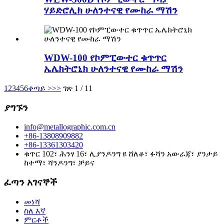
ሃይድሮሊክ ሁለንተናዊ የሙከራ ማሽን
WDW-100 የኮምፒውተር ቁጥጥር
ኤሌክትሮኒክ ሁለንተናዊ የሙከራ ማሽን
1
2
3
4
5
6
ቀጣይ >
>>
ገጽ 1 / 11
ያግኙን
info@metallographic.com.cn
+86-13808909882
+86-13361303420
ቁጥር 102፣ ሕንፃ 16፣ ሊያንዶንግ ዩ ሸለቆ፣ ፉሻን አውራጃ፣ ያንታይ
ከተማ፣ ሻንዶንግ፣ ቻይና
ፈጣን አገናኞች
መነሻ
ስለ እኛ
ምርቶች