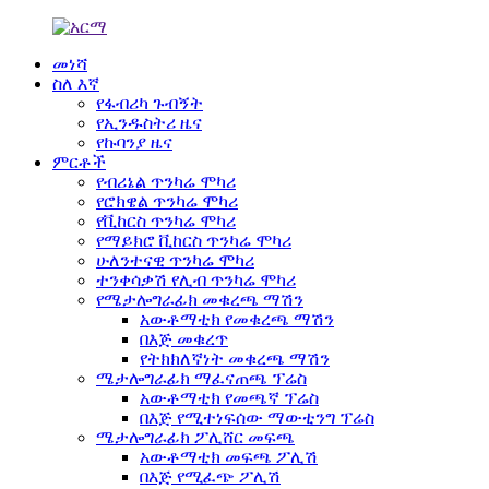
መነሻ
ስለ እኛ
የፋብሪካ ጉብኝት
የኢንዱስትሪ ዜና
የኩባንያ ዜና
ምርቶች
የብሪኔል ጥንካሬ ሞካሪ
የሮክዌል ጥንካሬ ሞካሪ
የቪከርስ ጥንካሬ ሞካሪ
የማይክሮ ቪከርስ ጥንካሬ ሞካሪ
ሁለንተናዊ ጥንካሬ ሞካሪ
ተንቀሳቃሽ የሊብ ጥንካሬ ሞካሪ
የሜታሎግራፊክ መቁረጫ ማሽን
አውቶማቲክ የመቁረጫ ማሽን
በእጅ መቁረጥ
የትክክለኛነት መቁረጫ ማሽን
ሜታሎግራፊክ ማፈናጠጫ ፕሬስ
አውቶማቲክ የመጫኛ ፕሬስ
በእጅ የሚተነፍሰው ማውቲንግ ፕሬስ
ሜታሎግራፊክ ፖሊሸር መፍጫ
አውቶማቲክ መፍጫ ፖሊሽ
በእጅ የሚፈጭ ፖሊሽ