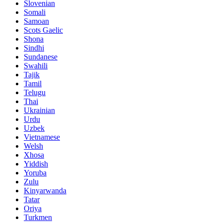
Slovenian
Somali
Samoan
Scots Gaelic
Shona
Sindhi
Sundanese
Swahili
Tajik
Tamil
Telugu
Thai
Ukrainian
Urdu
Uzbek
Vietnamese
Welsh
Xhosa
Yiddish
Yoruba
Zulu
Kinyarwanda
Tatar
Oriya
Turkmen