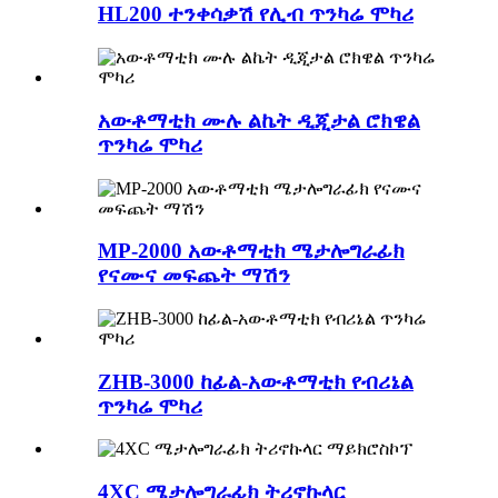
HL200 ተንቀሳቃሽ የሊብ ጥንካሬ ሞካሪ
አውቶማቲክ ሙሉ ልኬት ዲጂታል ሮክዌል
ጥንካሬ ሞካሪ
MP-2000 አውቶማቲክ ሜታሎግራፊክ
የናሙና መፍጨት ማሽን
ZHB-3000 ከፊል-አውቶማቲክ የብሪኔል
ጥንካሬ ሞካሪ
4XC ሜታሎግራፊክ ትሪኖኩላር