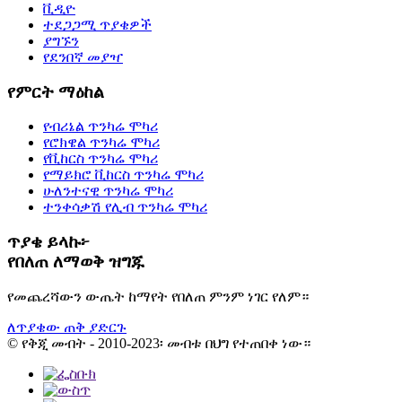
ቪዲዮ
ተደጋጋሚ ጥያቄዎች
ያግኙን
የደንበኛ መያዣ
የምርት ማዕከል
የብሪኔል ጥንካሬ ሞካሪ
የሮክዌል ጥንካሬ ሞካሪ
የቪከርስ ጥንካሬ ሞካሪ
የማይክሮ ቪከርስ ጥንካሬ ሞካሪ
ሁለንተናዊ ጥንካሬ ሞካሪ
ተንቀሳቃሽ የሊብ ጥንካሬ ሞካሪ
ጥያቄ ይላኩ፦
የበለጠ ለማወቅ ዝግጁ
የመጨረሻውን ውጤት ከማየት የበለጠ ምንም ነገር የለም።
ለጥያቄው ጠቅ ያድርጉ
© የቅጂ መብት - 2010-2023፡ መብቱ በህግ የተጠበቀ ነው።