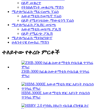
በእጅ መቁረጥ
የትክክለኛነት መቁረጫ ማሽን
ሜታሎግራፊክ ማፈናጠጫ ፕሬስ
አውቶማቲክ የመጫኛ ፕሬስ
በእጅ የሚተነፍሰው ማውቲንግ ፕሬስ
ሜታሎግራፊክ ፖሊሸር መፍጫ
አውቶማቲክ መፍጫ ፖሊሽ
በእጅ የሚፈጭ ፖሊሽ
ሜታሎግራፊክ ማይክሮስኮፕ
ሁለንተናዊ የሙከራ ማሽን
ተለይተው የቀረቡ ምርቶች
ZHB-3000 ከፊል-አውቶማቲክ የብሪኔል ጥንካሬ
ሞካሪ
HBM-3000E አውቶማቲክ የበር አይነት የብሪነስ
ጥንካሬ ሞካሪ