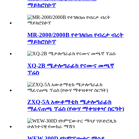
ማይክሮስኮፕ
MR-2000/2000B የተገለበጠ የብረታ ብረት
ማይክሮስኮፕ
XQ-2B ሜታሎግራፊክ የናሙና መጫኛ
ፕሬስ
ZXQ-5A አውቶማቲክ ሜታሎግራፊክ
ማፈናጠጫ ፕሬስ (የውሃ ማቀዝቀዣ ስርዓት)
WEW-300D የኮምፒውተር ማሳያ