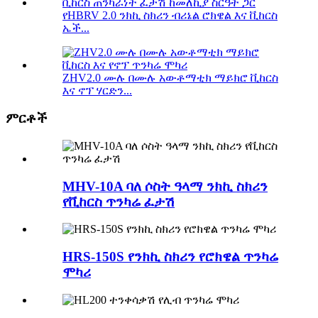
የHBRV 2.0 ንክኪ ስክሪን ብሪኔል ሮክዌል እና ቪከርስ
ኤች...
ZHV2.0 ሙሉ በሙሉ አውቶማቲክ ማይክሮ ቪከርስ
እና ኖፕ ሃርድን...
ምርቶች
MHV-10A ባለ ሶስት ዓላማ ንክኪ ስክሪን
የቪከርስ ጥንካሬ ፈታሽ
HRS-150S የንክኪ ስክሪን የሮክዌል ጥንካሬ
ሞካሪ