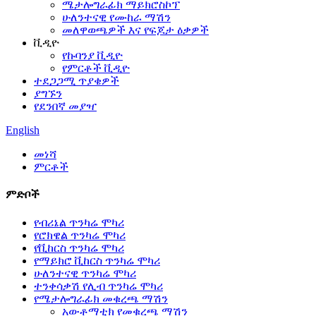
ሜታሎግራፊክ ማይክሮስኮፕ
ሁለንተናዊ የሙከራ ማሽን
መለዋወጫዎች እና የፍጆታ ዕቃዎች
ቪዲዮ
የኩባንያ ቪዲዮ
የምርቶች ቪዲዮ
ተደጋጋሚ ጥያቄዎች
ያግኙን
የደንበኛ መያዣ
English
መነሻ
ምርቶች
ምድቦች
የብሪኔል ጥንካሬ ሞካሪ
የሮክዌል ጥንካሬ ሞካሪ
የቪከርስ ጥንካሬ ሞካሪ
የማይክሮ ቪከርስ ጥንካሬ ሞካሪ
ሁለንተናዊ ጥንካሬ ሞካሪ
ተንቀሳቃሽ የሊብ ጥንካሬ ሞካሪ
የሜታሎግራፊክ መቁረጫ ማሽን
አውቶማቲክ የመቁረጫ ማሽን