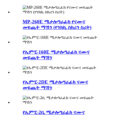
MP-260E ሜታሎግራፊክ የናሙና
መፍጨት ማሽን (የንክኪ ስክሪን ስሪት)
የኤምፒ-160E ሜታሎግራፊክ ናሙና
መፍጨት ማሽን
የኤምፒ-2DE ሜታሎግራፊክ ናሙና
መፍጨት ማሽን
የኤምፒ-2ቢ ሜታሎግራፊክ ናሙና