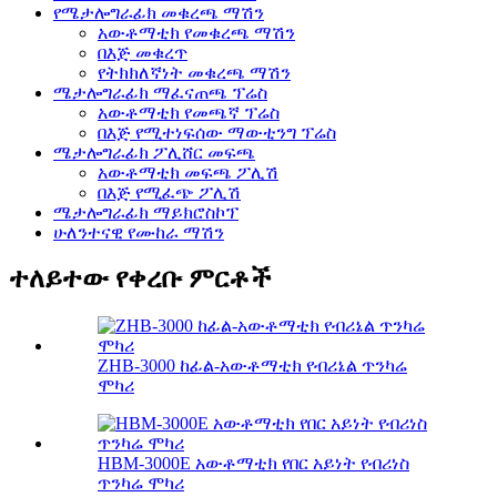
የሜታሎግራፊክ መቁረጫ ማሽን
አውቶማቲክ የመቁረጫ ማሽን
በእጅ መቁረጥ
የትክክለኛነት መቁረጫ ማሽን
ሜታሎግራፊክ ማፈናጠጫ ፕሬስ
አውቶማቲክ የመጫኛ ፕሬስ
በእጅ የሚተነፍሰው ማውቲንግ ፕሬስ
ሜታሎግራፊክ ፖሊሸር መፍጫ
አውቶማቲክ መፍጫ ፖሊሽ
በእጅ የሚፈጭ ፖሊሽ
ሜታሎግራፊክ ማይክሮስኮፕ
ሁለንተናዊ የሙከራ ማሽን
ተለይተው የቀረቡ ምርቶች
ZHB-3000 ከፊል-አውቶማቲክ የብሪኔል ጥንካሬ
ሞካሪ
HBM-3000E አውቶማቲክ የበር አይነት የብሪነስ
ጥንካሬ ሞካሪ