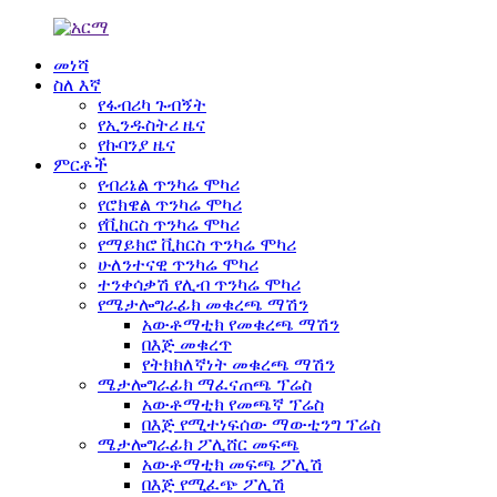
መነሻ
ስለ እኛ
የፋብሪካ ጉብኝት
የኢንዱስትሪ ዜና
የኩባንያ ዜና
ምርቶች
የብሪኔል ጥንካሬ ሞካሪ
የሮክዌል ጥንካሬ ሞካሪ
የቪከርስ ጥንካሬ ሞካሪ
የማይክሮ ቪከርስ ጥንካሬ ሞካሪ
ሁለንተናዊ ጥንካሬ ሞካሪ
ተንቀሳቃሽ የሊብ ጥንካሬ ሞካሪ
የሜታሎግራፊክ መቁረጫ ማሽን
አውቶማቲክ የመቁረጫ ማሽን
በእጅ መቁረጥ
የትክክለኛነት መቁረጫ ማሽን
ሜታሎግራፊክ ማፈናጠጫ ፕሬስ
አውቶማቲክ የመጫኛ ፕሬስ
በእጅ የሚተነፍሰው ማውቲንግ ፕሬስ
ሜታሎግራፊክ ፖሊሸር መፍጫ
አውቶማቲክ መፍጫ ፖሊሽ
በእጅ የሚፈጭ ፖሊሽ