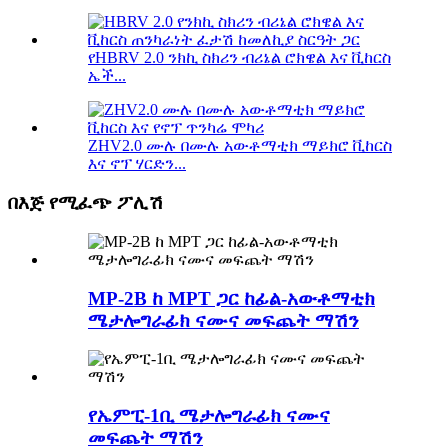
የHBRV 2.0 ንክኪ ስክሪን ብሪኔል ሮክዌል እና ቪከርስ
ኤች...
ZHV2.0 ሙሉ በሙሉ አውቶማቲክ ማይክሮ ቪከርስ
እና ኖፕ ሃርድን...
በእጅ የሚፈጭ ፖሊሽ
MP-2B ከ MPT ጋር ከፊል-አውቶማቲክ
ሜታሎግራፊክ ናሙና መፍጨት ማሽን
የኤምፒ-1ቢ ሜታሎግራፊክ ናሙና
መፍጨት ማሽን