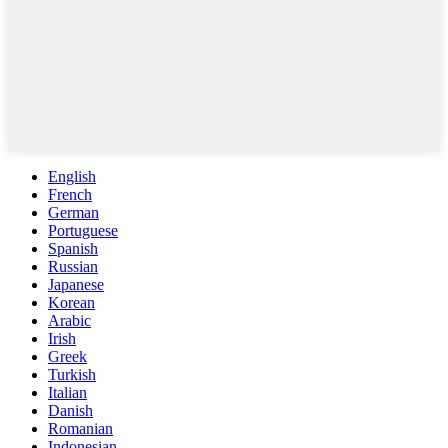
English
French
German
Portuguese
Spanish
Russian
Japanese
Korean
Arabic
Irish
Greek
Turkish
Italian
Danish
Romanian
Indonesian