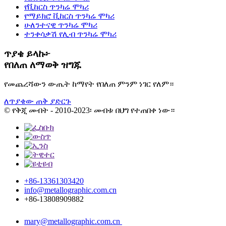
የቪከርስ ጥንካሬ ሞካሪ
የማይክሮ ቪከርስ ጥንካሬ ሞካሪ
ሁለንተናዊ ጥንካሬ ሞካሪ
ተንቀሳቃሽ የሊብ ጥንካሬ ሞካሪ
ጥያቄ ይላኩ፦
የበለጠ ለማወቅ ዝግጁ
የመጨረሻውን ውጤት ከማየት የበለጠ ምንም ነገር የለም።
ለጥያቄው ጠቅ ያድርጉ
© የቅጂ መብት - 2010-2023፡ መብቱ በህግ የተጠበቀ ነው።
+86-13361303420
info@metallographic.com.cn
+86-13808909882
mary@metallographic.com.cn