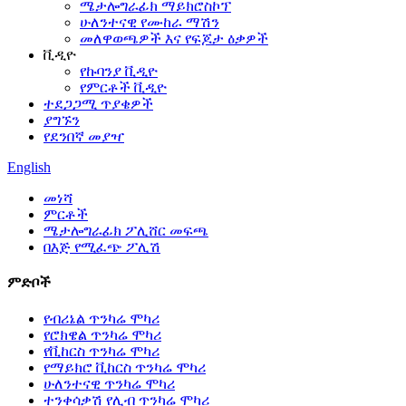
ሜታሎግራፊክ ማይክሮስኮፕ
ሁለንተናዊ የሙከራ ማሽን
መለዋወጫዎች እና የፍጆታ ዕቃዎች
ቪዲዮ
የኩባንያ ቪዲዮ
የምርቶች ቪዲዮ
ተደጋጋሚ ጥያቄዎች
ያግኙን
የደንበኛ መያዣ
English
መነሻ
ምርቶች
ሜታሎግራፊክ ፖሊሸር መፍጫ
በእጅ የሚፈጭ ፖሊሽ
ምድቦች
የብሪኔል ጥንካሬ ሞካሪ
የሮክዌል ጥንካሬ ሞካሪ
የቪከርስ ጥንካሬ ሞካሪ
የማይክሮ ቪከርስ ጥንካሬ ሞካሪ
ሁለንተናዊ ጥንካሬ ሞካሪ
ተንቀሳቃሽ የሊብ ጥንካሬ ሞካሪ