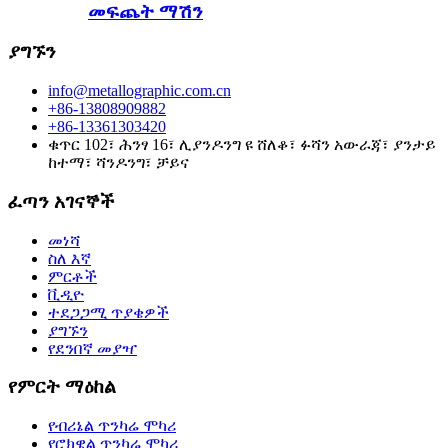
መፍጨት ማሽን
ያግኙን
info@metallographic.com.cn
+86-13808909882
+86-13361303420
ቁጥር 102፣ ሕንፃ 16፣ ሊያንዶንግ ዩ ሸለቆ፣ ፉሻን አውራጃ፣ ያንታይ
ከተማ፣ ሻንዶንግ፣ ቻይና
ፈጣን አገናኞች
መነሻ
ስለ እኛ
ምርቶች
ቪዲዮ
ተደጋጋሚ ጥያቄዎች
ያግኙን
የደንበኛ መያዣ
የምርት ማዕከል
የብሪኔል ጥንካሬ ሞካሪ
የሮክዌል ጥንካሬ ሞካሪ