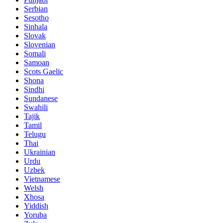
Serbian
Sesotho
Sinhala
Slovak
Slovenian
Somali
Samoan
Scots Gaelic
Shona
Sindhi
Sundanese
Swahili
Tajik
Tamil
Telugu
Thai
Ukrainian
Urdu
Uzbek
Vietnamese
Welsh
Xhosa
Yiddish
Yoruba