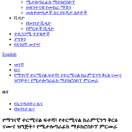
ሜታሎግራፊክ ማይክሮስኮፕ
ሁለንተናዊ የሙከራ ማሽን
መለዋወጫዎች እና የፍጆታ ዕቃዎች
ቪዲዮ
የኩባንያ ቪዲዮ
የምርቶች ቪዲዮ
ተደጋጋሚ ጥያቄዎች
ያግኙን
የደንበኛ መያዣ
English
መነሻ
ዜና
የማገናኛ ተርሚናል ፍተሻ፣ የተርሚናል ክራምፒንግ ቅርፅ ናሙና
ዝግጅት፣ የሜታሎግራፊክ ማይክሮስኮፕ ምርመራ
ዜና
የኢንዱስትሪ ዜና
የኩባንያ ዜና
የማገናኛ ተርሚናል ፍተሻ፣ የተርሚናል ክራምፒንግ ቅርፅ
ናሙና ዝግጅት፣ የሜታሎግራፊክ ማይክሮስኮፕ ምርመራ