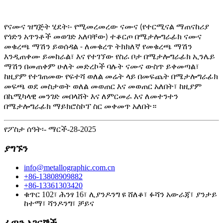
የናሙና ዝግጅት ሂደት፡- የሚመረመረው ናሙና (የተርሚናል ማጠናከሪያ
የጎድን አጥንቶች መወገድ አለባቸው) ተቆርጦ በሜታሎግራፊክ ናሙና
መቁረጫ ማሽን ይወሰዳል - ለመቁረጥ ትክክለኛ የመቁረጫ ማሽን
እንዲጠቀሙ ይመከራል፣ እና የተገኘው የስራ ቦታ በሜታሎግራፊክ ኢንሌይ
ማሽን በመጠቀም ሁለት መድረኮች ባሉት ናሙና ውስጥ ይቀመጣል፣
ከዚያም የተገጠመው የፍተሻ ወለል መሬት ላይ በመፍጨት በሜታሎግራፊክ
መፍጫ ወደ መስታወት ወለል መወጠር እና መወጠር አለበት፣ ከዚያም
በኬሚካላዊ መንገድ መበላሸት እና ለምርመራ እና ለመተንተን
በሜታሎግራፊክ ማይክሮስኮፕ ስር መቀመጥ አለበት።
የፖስታ ሰዓት፡- ማርች-28-2025
ያግኙን
info@metallographic.com.cn
+86-13808909882
+86-13361303420
ቁጥር 102፣ ሕንፃ 16፣ ሊያንዶንግ ዩ ሸለቆ፣ ፉሻን አውራጃ፣ ያንታይ
ከተማ፣ ሻንዶንግ፣ ቻይና
ፈጣን አገናኞች