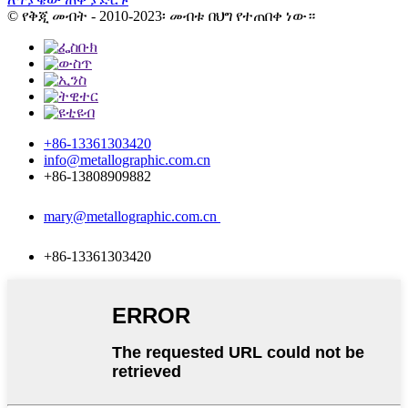
© የቅጂ መብት - 2010-2023፡ መብቱ በህግ የተጠበቀ ነው።
+86-13361303420
info@metallographic.com.cn
+86-13808909882
mary@metallographic.com.cn
+86-13361303420