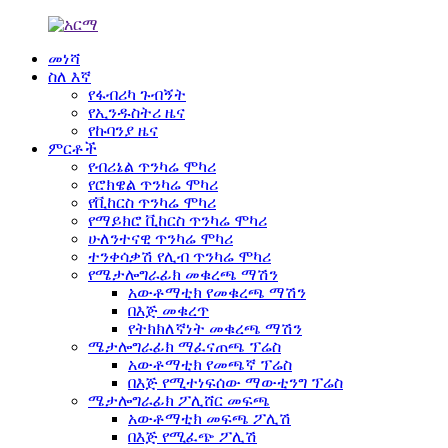
መነሻ
ስለ እኛ
የፋብሪካ ጉብኝት
የኢንዱስትሪ ዜና
የኩባንያ ዜና
ምርቶች
የብሪኔል ጥንካሬ ሞካሪ
የሮክዌል ጥንካሬ ሞካሪ
የቪከርስ ጥንካሬ ሞካሪ
የማይክሮ ቪከርስ ጥንካሬ ሞካሪ
ሁለንተናዊ ጥንካሬ ሞካሪ
ተንቀሳቃሽ የሊብ ጥንካሬ ሞካሪ
የሜታሎግራፊክ መቁረጫ ማሽን
አውቶማቲክ የመቁረጫ ማሽን
በእጅ መቁረጥ
የትክክለኛነት መቁረጫ ማሽን
ሜታሎግራፊክ ማፈናጠጫ ፕሬስ
አውቶማቲክ የመጫኛ ፕሬስ
በእጅ የሚተነፍሰው ማውቲንግ ፕሬስ
ሜታሎግራፊክ ፖሊሸር መፍጫ
አውቶማቲክ መፍጫ ፖሊሽ
በእጅ የሚፈጭ ፖሊሽ