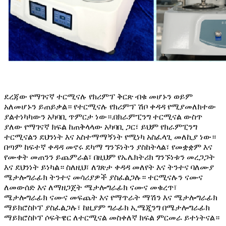
ደረጃው የማገናኛ ተርሚናሉ የክሪምፕ ቅርጽ ብቁ መሆኑን ወይም
አለመሆኑን ይጠይቃል። የተርሚናሉ የክሪምፕ ሽቦ ቀዳዳ የሚያመለክተው
.
ያልተነካካውን አካባቢ ጥምርታ ነው።
በክራምፒንግ ተርሚናል ውስጥ
ያለው የማገናኛ ክፍል ከጠቅላላው አካባቢ ጋር፣ ይህም የክራምፒንግ
ተርሚናልን ደህንነት እና አስተማማኝነት የሚነካ አስፈላጊ መለኪያ ነው።
በጣም ከፍተኛ ቀዳዳ መኖሩ ደካማ ግንኙነትን ያስከትላል፣ የመቋቋም እና
የሙቀት መጠንን ይጨምራል፣ በዚህም የኤሌክትሪክ ግንኙነቱን መረጋጋት
እና ደህንነት ይነካል። ስለዚህ፣ ለገጽታ ቀዳዳ መለየት እና ትንተና ባለሙያ
ሜታሎግራፊክ ትንተና መሳሪያዎች ያስፈልጋሉ። ተርሚናሉን ናሙና
ለመውሰድ እና ለማዘጋጀት ሜታሎግራፊክ ናሙና መቁረጥ፣
ሜታሎግራፊክ ናሙና መፍጨት እና የማጥራት ማሽን እና ሜታሎግራፊክ
ማይክሮስኮፕ ያስፈልጋሉ፣ ከዚያም ግራፊክ ኢሜጂንግ በሜታሎግራፊክ
ማይክሮስኮፕ ሶፍትዌር ለተርሚናል መስቀለኛ ክፍል ምርመራ ይተነትናል።