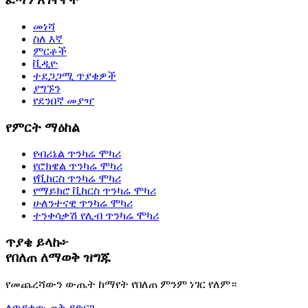
መነሻ
ስለ እኛ
ምርቶች
ቪዲዮ
ተደጋጋሚ ጥያቄዎች
ያግኙን
የደንበኛ መያዣ
የምርት ማዕከል
የብሪኔል ጥንካሬ ሞካሪ
የሮክዌል ጥንካሬ ሞካሪ
የቪከርስ ጥንካሬ ሞካሪ
የማይክሮ ቪከርስ ጥንካሬ ሞካሪ
ሁለንተናዊ ጥንካሬ ሞካሪ
ተንቀሳቃሽ የሊብ ጥንካሬ ሞካሪ
ጥያቄ ይላኩ፦
የበለጠ ለማወቅ ዝግጁ
የመጨረሻውን ውጤት ከማየት የበለጠ ምንም ነገር የለም።
ለጥያቄው ጠቅ ያድርጉ