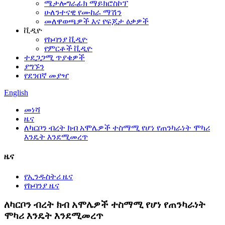
ሜታሎግራፊክ ማይክሮስኮፕ
ሁለንተናዊ የሙከራ ማሽን
መለዋወጫዎች እና የፍጆታ ዕቃዎች
ቪዲዮ
የኩባንያ ቪዲዮ
የምርቶች ቪዲዮ
ተደጋጋሚ ጥያቄዎች
ያግኙን
የደንበኛ መያዣ
English
መነሻ
ዜና
ለካርቦን ብረት ክብ አሞሌዎች ተስማሚ የሆነ የጠንካራነት ሞካሪ
እንዴት እንደሚመረጥ
ዜና
የኢንዱስትሪ ዜና
የኩባንያ ዜና
ለካርቦን ብረት ክብ አሞሌዎች ተስማሚ የሆነ የጠንካራነት
ሞካሪ እንዴት እንደሚመረጥ