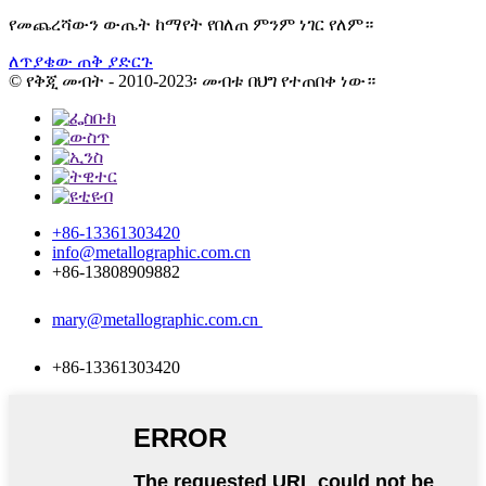
የመጨረሻውን ውጤት ከማየት የበለጠ ምንም ነገር የለም።
ለጥያቄው ጠቅ ያድርጉ
© የቅጂ መብት - 2010-2023፡ መብቱ በህግ የተጠበቀ ነው።
+86-13361303420
info@metallographic.com.cn
+86-13808909882
mary@metallographic.com.cn
+86-13361303420