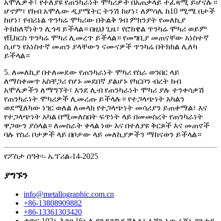
አሞሌዎች፣ የተለያዩ የጠንካራነት ሞካሪዎች በአጠቃላይ ተፈጻሚ ይሆናሉ።
ሆኖም፣ የክብ አሞሌው ዲያሜትር ትንሽ ከሆነ፣ ለምሳሌ ከ10 ሚሜ በታች
ከሆነ፣ የብሪኔል ጥንካሬ ሞካሪው በትልቅ ገብ ምክንያት የመለኪያ
ትክክለኛነትን ሊጎዳ ይችላል። በዚህ ጊዜ፣ የሮክዌል ጥንካሬ ሞካሪ ወይም
የቪከርስ ጥንካሬ ሞካሪ ሊመረጥ ይችላል። የመግቢያ መጠናቸው አነስተኛ
ሲሆን የአነስተኛ መጠን ያላቸውን ናሙናዎች ጥንካሬ በትክክል ሊለካ
ይችላል።
5. ለመለኪያ በተለመደው የጠንካራነት ሞካሪ የስራ ወንበር ላይ
ለማስቀመጥ አስቸጋሪ የሆኑ መደበኛ ያልሆኑ የካርቦን ብረት ክብ
አሞሌዎችን ለማግኘት፣ እንደ ሊብ የጠንካራነት ሞካሪ ያሉ ተንቀሳቃሽ
የጠንካራነት ሞካሪዎች ሊመረጡ ይችላሉ። የተጋላጭነት አካልን
ወደሚለካው ነገር ወለል ለመላክ የተጋላጭነት መሳሪያን ይጠቀማል፣ እና
የተጋላጭነት አካል በሚመለስበት ፍጥነት ላይ በመመስረት የጠንካራነት
ዋጋውን ያሰላል። ለመስራት ቀላል ነው እና በተለያዩ ቅርጾች እና መጠኖች
ባሉ የስራ ቦታዎች ላይ በቦታው ላይ መለኪያዎችን ማከናወን ይችላል።
የፖስታ ሰዓት፡- ኤፕሪል-14-2025
ያግኙን
info@metallographic.com.cn
+86-13808909882
+86-13361303420
ቁጥር 102፣ ሕንፃ 16፣ ሊያንዶንግ ዩ ሸለቆ፣ ፉሻን አውራጃ፣ ያንታይ