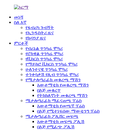
መነሻ
ስለ እኛ
የፋብሪካ ጉብኝት
የኢንዱስትሪ ዜና
የኩባንያ ዜና
ምርቶች
የብሪኔል ጥንካሬ ሞካሪ
የሮክዌል ጥንካሬ ሞካሪ
የቪከርስ ጥንካሬ ሞካሪ
የማይክሮ ቪከርስ ጥንካሬ ሞካሪ
ሁለንተናዊ ጥንካሬ ሞካሪ
ተንቀሳቃሽ የሊብ ጥንካሬ ሞካሪ
የሜታሎግራፊክ መቁረጫ ማሽን
አውቶማቲክ የመቁረጫ ማሽን
በእጅ መቁረጥ
የትክክለኛነት መቁረጫ ማሽን
ሜታሎግራፊክ ማፈናጠጫ ፕሬስ
አውቶማቲክ የመጫኛ ፕሬስ
በእጅ የሚተነፍሰው ማውቲንግ ፕሬስ
ሜታሎግራፊክ ፖሊሸር መፍጫ
አውቶማቲክ መፍጫ ፖሊሽ
በእጅ የሚፈጭ ፖሊሽ