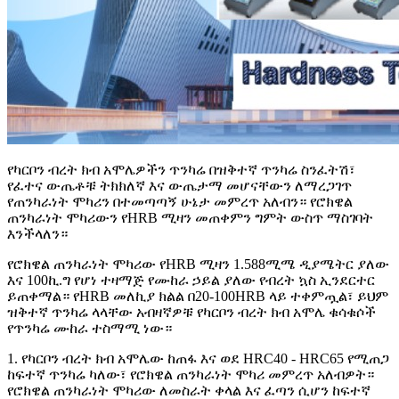
የካርቦን ብረት ክብ አሞሌዎችን ጥንካሬ በዝቅተኛ ጥንካሬ ስንፈትሽ፣
የፈተና ውጤቶቹ ትክክለኛ እና ውጤታማ መሆናቸውን ለማረጋገጥ
የጠንካራነት ሞካሪን በተመጣጣኝ ሁኔታ መምረጥ አለብን። የሮክዌል
ጠንካራነት ሞካሪውን የHRB ሚዛን መጠቀምን ግምት ውስጥ ማስገባት
እንችላለን።
የሮክዌል ጠንካራነት ሞካሪው የHRB ሚዛን 1.588ሚሜ ዲያሜትር ያለው
እና 100ኪ.ግ የሆነ ተዛማጅ የሙከራ ኃይል ያለው የብረት ኳስ ኢንደርተር
ይጠቀማል። የHRB መለኪያ ክልል በ20-100HRB ላይ ተቀምጧል፣ ይህም
ዝቅተኛ ጥንካሬ ላላቸው አብዛኛዎቹ የካርቦን ብረት ክብ አሞሌ ቁሳቁሶች
የጥንካሬ ሙከራ ተስማሚ ነው።
1. የካርቦን ብረት ክብ አሞሌው ከጠፋ እና ወደ HRC40 - HRC65 የሚጠጋ
ከፍተኛ ጥንካሬ ካለው፣ የሮክዌል ጠንካራነት ሞካሪ መምረጥ አለብዎት።
የሮክዌል ጠንካራነት ሞካሪው ለመስራት ቀላል እና ፈጣን ሲሆን ከፍተኛ