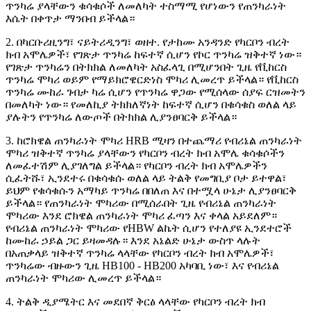
ጥንካሬ ያላቸውን ቁሳቁሶች ለመለካት ተስማሚ የሆነውን የጠንካራነት
እሴት በቀጥታ ማንበብ ይችላል።
2. በካርቡሪዚንግ፣ ናይትሪዲንግ፣ ወዘተ. የታከሙ አንዳንድ የካርቦን ብረት
ክብ አሞሌዎች፣ የገጽታ ጥንካሬ ከፍተኛ ሲሆን የኮር ጥንካሬ ዝቅተኛ ነው።
የገጽታ ጥንካሬን በትክክል ለመለካት አስፈላጊ በሚሆንበት ጊዜ የቪከርስ
ጥንካሬ ሞካሪ ወይም የማይክሮዌርድነስ ሞካሪ ሊመረጥ ይችላል። የቪከርስ
ጥንካሬ ሙከራ ገብታ ካሬ ሲሆን የጥንካሬ ዋጋው የሚሰላው ሰያፍ ርዝመትን
በመለካት ነው። የመለኪያ ትክክለኛነት ከፍተኛ ሲሆን በቁሳቁስ ወለል ላይ
ያሉትን የጥንካሬ ለውጦች በትክክል ሊያንፀባርቅ ይችላል።
3. ከሮክዌል ጠንካራነት ሞካሪ HRB ሚዛን በተጨማሪ የብሪኔል ጠንካራነት
ሞካሪ ዝቅተኛ ጥንካሬ ያላቸውን የካርቦን ብረት ክብ አሞሌ ቁሳቁሶችን
ለመፈተሽም ሊያገለግል ይችላል። የካርቦን ብረት ክብ አሞሌዎችን
ሲፈትሹ፣ ኢንደተሩ በቁሳቁሱ ወለል ላይ ትልቅ የመግቢያ ቦታ ይተዋል፣
ይህም የቁሳቁሱን አማካይ ጥንካሬ በበለጠ እና በተሟላ ሁኔታ ሊያንፀባርቅ
ይችላል። የጠንካራነት ሞካሪው በሚሰራበት ጊዜ የብሪኔል ጠንካራነት
ሞካሪው እንደ ሮክዌል ጠንካራነት ሞካሪ ፈጣን እና ቀላል አይደለም።
የብሪኔል ጠንካራነት ሞካሪው የHBW ልኬት ሲሆን የተለያዩ ኢንደተሮች
ከሙከራ ኃይል ጋር ይዛመዳሉ። እንደ አኔልድ ሁኔታ ውስጥ ላሉት
በአጠቃላይ ዝቅተኛ ጥንካሬ ላላቸው የካርቦን ብረት ክብ አሞሌዎች፣
ጥንካሬው ብዙውን ጊዜ HB100 - HB200 አካባቢ ነው፣ እና የብሪኔል
ጠንካራነት ሞካሪው ሊመረጥ ይችላል።
4. ትልቅ ዲያሜትር እና መደበኛ ቅርፅ ላላቸው የካርቦን ብረት ክብ