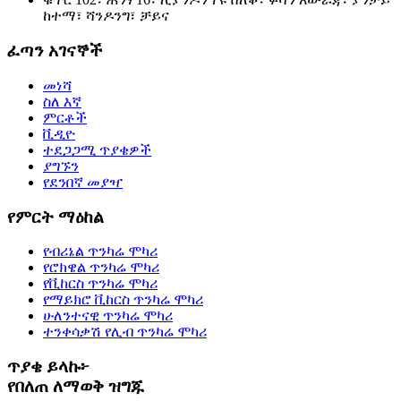
ከተማ፣ ሻንዶንግ፣ ቻይና
ፈጣን አገናኞች
መነሻ
ስለ እኛ
ምርቶች
ቪዲዮ
ተደጋጋሚ ጥያቄዎች
ያግኙን
የደንበኛ መያዣ
የምርት ማዕከል
የብሪኔል ጥንካሬ ሞካሪ
የሮክዌል ጥንካሬ ሞካሪ
የቪከርስ ጥንካሬ ሞካሪ
የማይክሮ ቪከርስ ጥንካሬ ሞካሪ
ሁለንተናዊ ጥንካሬ ሞካሪ
ተንቀሳቃሽ የሊብ ጥንካሬ ሞካሪ
ጥያቄ ይላኩ፦
የበለጠ ለማወቅ ዝግጁ