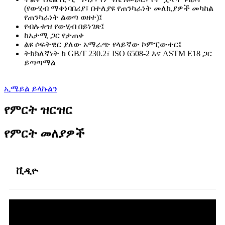
(የውሂብ ማቀነባበሪያ፣ በተለያዩ የጠንካራነት መለኪያዎች መካከል
የጠንካራነት ልወጣ ወዘተ)፤
የብሉቱዝ የውሂብ በይነገጽ፤
ከአታሚ ጋር የታጠቀ
ልዩ ሶፍትዌር ያለው አማራጭ የላይኛው ኮምፒውተር፤
ትክክለኛነት ከ GB/T 230.2፣ ISO 6508-2 እና ASTM E18 ጋር
ይጣጣማል
ኢሜይል ይላኩልን
የምርት ዝርዝር
የምርት መለያዎች
ቪዲዮ