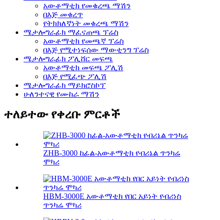
አውቶማቲክ የመቁረጫ ማሽን
በእጅ መቁረጥ
የትክክለኛነት መቁረጫ ማሽን
ሜታሎግራፊክ ማፈናጠጫ ፕሬስ
አውቶማቲክ የመጫኛ ፕሬስ
በእጅ የሚተነፍሰው ማውቲንግ ፕሬስ
ሜታሎግራፊክ ፖሊሸር መፍጫ
አውቶማቲክ መፍጫ ፖሊሽ
በእጅ የሚፈጭ ፖሊሽ
ሜታሎግራፊክ ማይክሮስኮፕ
ሁለንተናዊ የሙከራ ማሽን
ተለይተው የቀረቡ ምርቶች
ZHB-3000 ከፊል-አውቶማቲክ የብሪኔል ጥንካሬ
ሞካሪ
HBM-3000E አውቶማቲክ የበር አይነት የብሪነስ
ጥንካሬ ሞካሪ