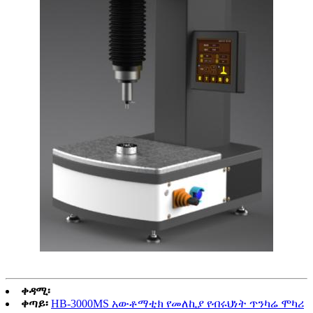
ቀዳሚ፡
ቀጣይ፡
HB-3000MS አውቶማቲክ የመለኪያ የብሩህነት ጥንካሬ ሞካሪ