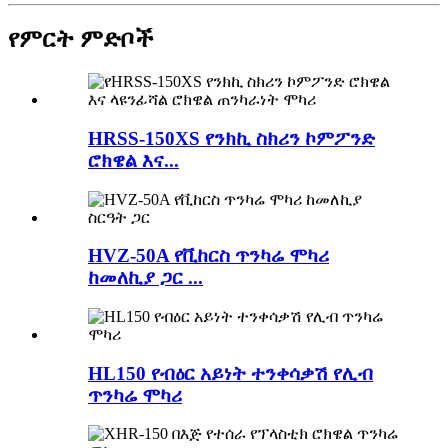
የምርት ምድቦች
HRSS-150XS የንክኪ ስክሪን ኮምፖንድ
ሮክዌል እና...
HVZ-50A የቪከርስ ጥንካሬ ሞካሪ
ከመለኪያ ጋር ...
HL150 የብዕር አይነት ተንቀሳቃሽ የሊብ
ጥንካሬ ሞካሪ