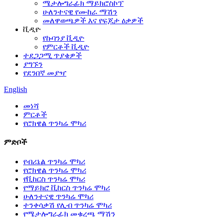
ሜታሎግራፊክ ማይክሮስኮፕ
ሁለንተናዊ የሙከራ ማሽን
መለዋወጫዎች እና የፍጆታ ዕቃዎች
ቪዲዮ
የኩባንያ ቪዲዮ
የምርቶች ቪዲዮ
ተደጋጋሚ ጥያቄዎች
ያግኙን
የደንበኛ መያዣ
English
መነሻ
ምርቶች
የሮክዌል ጥንካሬ ሞካሪ
ምድቦች
የብሪኔል ጥንካሬ ሞካሪ
የሮክዌል ጥንካሬ ሞካሪ
የቪከርስ ጥንካሬ ሞካሪ
የማይክሮ ቪከርስ ጥንካሬ ሞካሪ
ሁለንተናዊ ጥንካሬ ሞካሪ
ተንቀሳቃሽ የሊብ ጥንካሬ ሞካሪ
የሜታሎግራፊክ መቁረጫ ማሽን