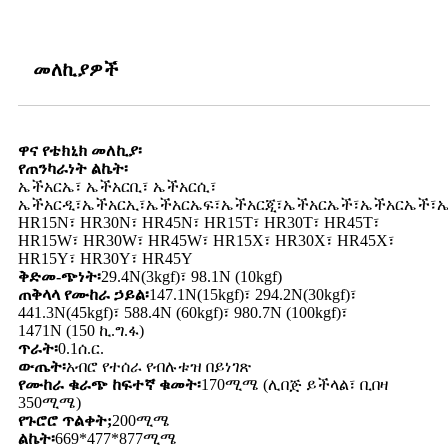
መለኪያዎች
ዋና የቴክኒክ መለኪያ፡
የጠንካራነት ልኬት፡
ኤችአርኤ፣ ኤችአርቢ፣ ኤችአርሲ፣
ኤችአርዲ፣ኤችአርኢ፣ኤችአርኤፍ፣ኤችአርጂ፣ኤችአርኤች፣ኤችአርኤች፣ኤ
HR15N፣ HR30N፣ HR45N፣ HR15T፣ HR30T፣ HR45T፣
HR15W፣ HR30W፣ HR45W፣ HR15X፣ HR30X፣ HR45X፣
HR15Y፣ HR30Y፣ HR45Y
ቅድመ-ጭነት፡
29.4N(3kgf)፣ 98.1N (10kgf)
ጠቅላላ የሙከራ ኃይል፡
147.1N(15kgf)፣ 294.2N(30kgf)፣
441.3N(45kgf)፣ 588.4N (60kgf)፣ 980.7N (100kgf)፣
1471N (150 ኪ.ግ.ፋ)
ጥራት፡
0.1ሰ.ር.
ውጤት፡
አብሮ የተሰራ የብሉቱዝ በይነገጽ
የሙከራ ቁራጭ ከፍተኛ ቁመት፡
170ሚሜ (ሊበጅ ይችላል፣ ቢበዛ
350ሚሜ)
የጉሮሮ ጥልቀት;
200ሚሜ
ልኬት፡
669*477*877ሚሜ