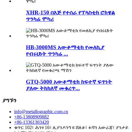
XHR-150 በእጅ የተሰራ የፕላስቲክ ሮክዌል
ጥንካሬ ሞካሪ
HB-3000MS አውቶማቲክ የመለኪያ
የብሩህነት ጥንካሬ ...
GTQ-5000 አውቶማቲክ ከፍተኛ ፍጥነት
ያለው ትክክለኛ መቁረጥ...
ያግኙን
info@metallographic.com.cn
+86-13808909882
+86-13361303420
ቁጥር 102፣ ሕንፃ 16፣ ሊያንዶንግ ዩ ሸለቆ፣ ፉሻን አውራጃ፣ ያንታይ