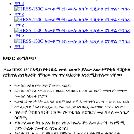
አጭር መግለጫ፡
አዲስ የተነደፈ ሙሉ መጠን ያለው አውቶማቲክ ዲጂታል
ሞዴል HRSS-150C
የሮክዌል ጠንካራነት ሞካሪ። ዋና ዋና ባህሪያቱ እንደሚከተለው ናቸው፡
የሙከራ ኃይል የተዘጋ-ሉፕ መቆጣጠሪያ;
ራስ-ሰር ክትትል እና ሙከራ፣ በክፈፉ እና በስራ ቦታው መበላሸት ምክንያት ምንም
የሙከራ ስህተት የለም፤
የመለኪያ ጭንቅላት ወደ ላይ ወይም ወደ ታች ሊንቀሳቀስ እና የስራውን ስራ በራስ-
ሰር ሊዘጋ ይችላል፣ የመጀመሪያ የሙከራ ኃይልን በእጅ መተግበር አያስፈልግም።
ከፍተኛ ትክክለኛነት ያለው የኦፕቲካል ፍርግርግ መፈናቀል መለኪያ
ስርዓት;
ያልተለመደ ቅርፅ እና ከባድ የስራ ክፍሎችን ለመፈተሽ ተስማሚ
የሆነ ትልቅ የሙከራ ሰንጠረዥ፤
ትልቅ የኤል ሲ ዲ ማሳያ፣ የምናሌ አሠራር፣ የተሟላ ተግባራት