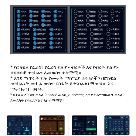
* የሮክዌል የፌረስ፣ የፌረስ ያልሆኑ ብረቶች እና የብረት ያልሆኑ
ቁሳቁሶች ጥንካሬን ለመወሰን ተስማሚ።
* እንደ ማጥፋት ያሉ የሙቀት ማከሚያ ቁሳቁሶችን በሮክዌል
ጠንካራነት ሙከራ ውስጥ በስፋት ይተገበራል፣
ማጠንከር እና
ማቀዝቀዝ፣ ወዘተ.
* በተለይ ለትይዩ ወለል ትክክለኛ መለኪያ ተስማሚ እና የተጠማዘዘውን ወለል
ለመለካት የተረጋጋ እና አስተማማኝ።