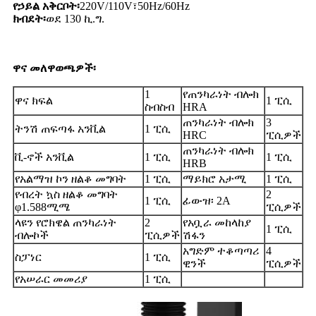
የኃይል አቅርቦት፡
220V/110V፣50Hz/60Hz
ክብደት፡
ወደ 130 ኪ.ግ.
ዋና መለዋወጫዎች፡
1
የጠንካራነት ብሎክ
ዋና ክፍል
1 ፒሲ
ስብስብ
HRA
ጠንካራነት ብሎክ
3
ትንሽ ጠፍጣፋ አንቪል
1 ፒሲ
HRC
ፒሲዎች
ጠንካራነት ብሎክ
ቪ-ኖች አንቪል
1 ፒሲ
1 ፒሲ
HRB
የአልማዝ ኮን ዘልቆ መግባት
1 ፒሲ
ማይክሮ አታሚ
1 ፒሲ
የብረት ኳስ ዘልቆ መግባት
2
1 ፒሲ
ፊውዝ፡ 2A
φ1.588ሚሜ
ፒሲዎች
ላዩን የሮክዌል ጠንካራነት
2
የአቧራ መከላከያ
1 ፒሲ
ብሎኮች
ፒሲዎች
ሽፋን
አግድም ተቆጣጣሪ
4
ስፓነር
1 ፒሲ
ዊንች
ፒሲዎች
የአሠራር መመሪያ
1 ፒሲ