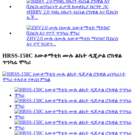
የHBRV 2.0 ንክኪ ስክሪን ብሪኔል ሮክዌል እና ቪከርስ
ኤች...
ZHV2.0 ሙሉ በሙሉ አውቶማቲክ ማይክሮ ቪከርስ
እና ኖፕ ሃርድን...
HRSS-150C አውቶማቲክ ሙሉ ልኬት ዲጂታል ሮክዌል
ጥንካሬ ሞካሪ