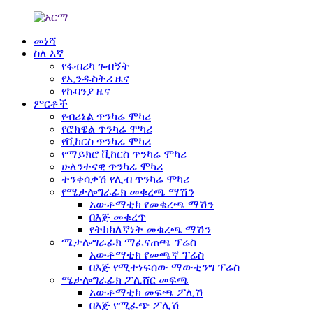
መነሻ
ስለ እኛ
የፋብሪካ ጉብኝት
የኢንዱስትሪ ዜና
የኩባንያ ዜና
ምርቶች
የብሪኔል ጥንካሬ ሞካሪ
የሮክዌል ጥንካሬ ሞካሪ
የቪከርስ ጥንካሬ ሞካሪ
የማይክሮ ቪከርስ ጥንካሬ ሞካሪ
ሁለንተናዊ ጥንካሬ ሞካሪ
ተንቀሳቃሽ የሊብ ጥንካሬ ሞካሪ
የሜታሎግራፊክ መቁረጫ ማሽን
አውቶማቲክ የመቁረጫ ማሽን
በእጅ መቁረጥ
የትክክለኛነት መቁረጫ ማሽን
ሜታሎግራፊክ ማፈናጠጫ ፕሬስ
አውቶማቲክ የመጫኛ ፕሬስ
በእጅ የሚተነፍሰው ማውቲንግ ፕሬስ
ሜታሎግራፊክ ፖሊሸር መፍጫ
አውቶማቲክ መፍጫ ፖሊሽ
በእጅ የሚፈጭ ፖሊሽ