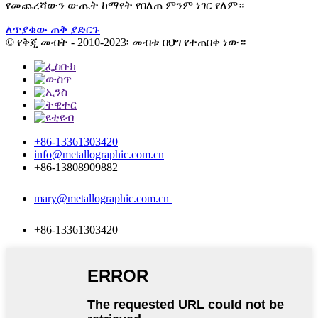
የመጨረሻውን ውጤት ከማየት የበለጠ ምንም ነገር የለም።
ለጥያቄው ጠቅ ያድርጉ
© የቅጂ መብት - 2010-2023፡ መብቱ በህግ የተጠበቀ ነው።
+86-13361303420
info@metallographic.com.cn
+86-13808909882
mary@metallographic.com.cn
+86-13361303420