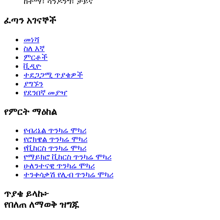
ከተማ፣ ሻንዶንግ፣ ቻይና
ፈጣን አገናኞች
መነሻ
ስለ እኛ
ምርቶች
ቪዲዮ
ተደጋጋሚ ጥያቄዎች
ያግኙን
የደንበኛ መያዣ
የምርት ማዕከል
የብሪኔል ጥንካሬ ሞካሪ
የሮክዌል ጥንካሬ ሞካሪ
የቪከርስ ጥንካሬ ሞካሪ
የማይክሮ ቪከርስ ጥንካሬ ሞካሪ
ሁለንተናዊ ጥንካሬ ሞካሪ
ተንቀሳቃሽ የሊብ ጥንካሬ ሞካሪ
ጥያቄ ይላኩ፦
የበለጠ ለማወቅ ዝግጁ