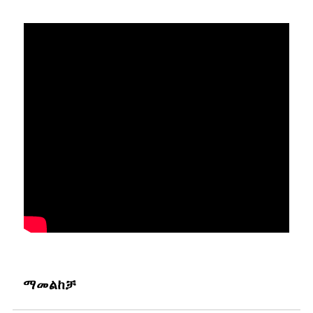
ማመልከቻ