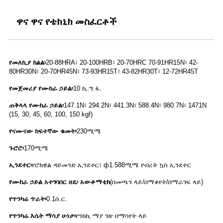
ዋና ዋና የቴክኒክ መስፈርቶች
የመለኪያ ክልል፡
20-88HRA፣ 20-100HRB፣ 20-70HRC 70-91HR15N፣ 42-
80HR30N፣ 20-70HR45N፣ 73-93HR15T፣ 43-82HR30T፣ 12-72HR45T
የመጀመሪያ የሙከራ ኃይል፡
10 ኪ.ግ.ፋ.
ጠቅላላ የሙከራ ኃይል፡
147.1N፣ 294.2N፣ 441.3N፣ 588.4N፣ 980.7N፣ 1471N
(15, 30, 45, 60, 100, 150 kgf)
የናሙናው ከፍተኛው ቁመት፡
230ሚሜ
ጉሮሮ፡
170ሚሜ
ኢንደተር፡
የሮክዌል ዳይመንድ ኢንደተር፣ ф1.588ሚሜ የብረት ኳስ ኢንደተር
የሙከራ ኃይል አተገባበር ዘዴ፡ አውቶማቲክ
(በመጫን ላይ/በማቆየት/በማራገፍ ላይ)
የጥንካሬ ጥራት፡
0.1ሰ.ር.
የጥንካሬ እሴት ማሳያ ሁነታ፡
የንክኪ ማያ ገጽ በማሳየት ላይ