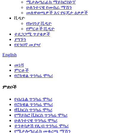
ሜታሎግራፊክ ማይክሮስኮፕ
ሁለንተናዊ የሙከራ ማሽን
መለዋወጫዎች እና የፍጆታ ዕቃዎች
ቪዲዮ
የኩባንያ ቪዲዮ
የምርቶች ቪዲዮ
ተደጋጋሚ ጥያቄዎች
ያግኙን
የደንበኛ መያዣ
English
መነሻ
ምርቶች
የሮክዌል ጥንካሬ ሞካሪ
ምድቦች
የብሪኔል ጥንካሬ ሞካሪ
የሮክዌል ጥንካሬ ሞካሪ
የቪከርስ ጥንካሬ ሞካሪ
የማይክሮ ቪከርስ ጥንካሬ ሞካሪ
ሁለንተናዊ ጥንካሬ ሞካሪ
ተንቀሳቃሽ የሊብ ጥንካሬ ሞካሪ
የሜታሎግራፊክ መቁረጫ ማሽን