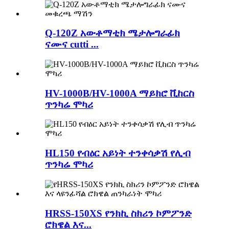
Q-120Z አውቶማቲክ ሜታሎግራፊክ
ናሙና cutti ...
HV-1000B/HV-1000A ማይክሮ ቪከርስ
ጥንካሬ ሞካሪ
HL150 የብዕር አይነት ተንቀሳቃሽ የሊብ
ጥንካሬ ሞካሪ
HRSS-150XS የንክኪ ስክሪን ኮምፖንድ
ሮክዌል እና...