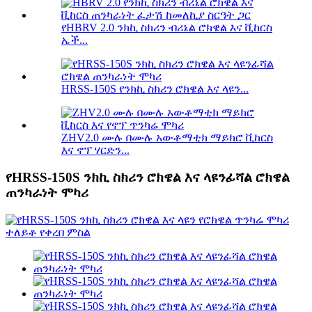
የHBRV 2.0 ንክኪ ስክሪን ብሪኔል ሮክዌል እና ቪከርስ
ኤች...
HRSS-150S የንክኪ ስክሪን ሮክዌል እና ላዩን...
ZHV2.0 ሙሉ በሙሉ አውቶማቲክ ማይክሮ ቪከርስ
እና ኖፕ ሃርድን...
የHRSS-150S ንክኪ ስክሪን ሮክዌል እና ላዩንፊሻል ሮክዌል
ጠንካራነት ሞካሪ