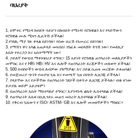
ባህሪያት
1. በሞተር የሚነዳ ክብደት ሳይሆን በክብደት የሚነዳ፣ የሮክዌልን እና የላይኛውን
የሮክዌል ሙሉ ሚዛን ሊፈትሽ ይችላል፤
2.የንክኪ ማያ ገጽ ቀላል በይነገጽ፣ የሰው ሰራሽ የአሠራር በይነገጽ፤
3. የማሽን ዋና አካል አጠቃላይ መፍሰስ፣ የክፈፉ መበላሸት ትንሽ ነው፣ የመለኪያ
እሴት የተረጋጋ እና አስተማማኝ ነው፤
4. ኃይለኛ የውሂብ ማቀነባበሪያ ተግባር፣ 15 አይነት የሮክዌል ጠንካራነት መለኪያዎችን
መሞከር እና የ HR፣ HB፣ HV እና ሌሎች የጠንካራነት ደረጃዎችን መለወጥ ይችላል፤
5. 500 ስብስቦችን ውሂብ ለብቻው ያከማቻል፣ እና ኃይል ሲጠፋ መረጃው ይቆጠባል፤
6. የመጀመሪያ ጭነት የመያዝ ጊዜ እና የመጫኛ ጊዜ በነፃነት ሊዘጋጁ ይችላሉ፤
7. የላይኛው እና የታችኛው የጠንካራነት ገደቦች በቀጥታ ሊዘጋጁ ይችላሉ፣ ብቁ ሆነው
ይታያሉ ወይም አይታዩም፤
8. በጠንካራነት እሴት ማስተካከያ ተግባር፣ እያንዳንዱ ልኬት ሊስተካከል ይችላል፤
9. የጠንካራነት እሴቱ በሲሊንደሩ መጠን መሰረት ሊስተካከል ይችላል፤
10. የቅርብ ጊዜውን የ ISO፣ ASTM፣ GB እና ሌሎች መመዘኛዎችን ማክበር።