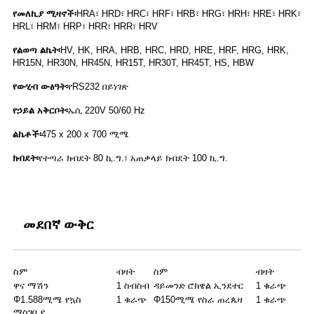
የመለኪያ ሚዛኖች፡
HRA፣ HRD፣ HRC፣ HRF፣ HRB፣ HRG፣ HRH፣ HRE፣ HRK፣
HRL፣ HRM፣ HRP፣ HRR፣ HRR፣ HRV
የልወጣ ልኬት፡
HV, HK, HRA, HRB, HRC, HRD, HRE, HRF, HRG, HRK,
HR15N, HR30N, HR45N, HR15T, HR30T, HR45T, HS, HBW
የውሂብ ውፅዓት፡
የRS232 በይነገጽ
የኃይል አቅርቦት፡
ኤሲ 220V 50/60 Hz
ልኬቶች፡
475 x 200 x 700 ሚሜ
ክብደት፡
የተጣራ ክብደት 80 ኪ.ግ.፣ አጠቃላይ ክብደት 100 ኪ.ግ.
መደበኛ ውቅር
ስም
ብዛት
ስም
ብዛት
ዋና ማሽን
1 ስብስብ
ዳይመንድ ሮክዌል ኢንደተር
1 ቁራጭ
Φ1.588ሚሜ የኳስ
1 ቁራጭ
Φ150ሚሜ የስራ ጠረጴዛ
1 ቁራጭ
ማስገቢያ