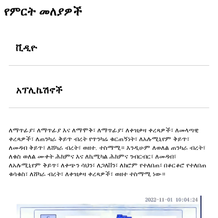
የምርት መለያዎች
ቪዲዮ
አፕሊኬሽኖች
ለማጥፊያ፣ ለማጥፊያ እና ለማሞቅ፣ ለማጥፊያ፣ ለቀዝቃዛ ቀረጻዎች፣ ለመላጣዊ
ቀረጻዎች፣ ለጠንካራ ቅይጥ ብረት የጥንካሬ ቁርጠኝነት፣ ለአሉሚኒየም ቅይጥ፣
ለመዳብ ቅይጥ፣ ለሸካራ ብረት፣ ወዘተ. ተስማሚ። እንዲሁም ለወለል ጠንካራ ብረት፣
ለቁስ ወለል ሙቀት ሕክምና እና ለኬሚካል ሕክምና ንብርብር፣ ለመዳብ፣
ለአሉሚኒየም ቅይጥ፣ ለቀጭን ሳህን፣ ለጋለቨን፣ ለክሮም የተለበጠ፣ በቆርቆሮ የተለበጠ
ቁሳቁስ፣ ለሸካራ ብረት፣ ለቀዝቃዛ ቀረጻዎች፣ ወዘተ ተስማሚ ነው።