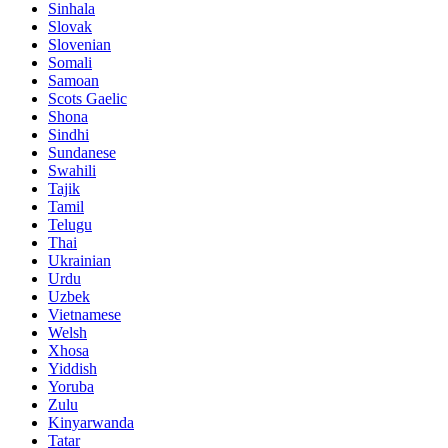
Sinhala
Slovak
Slovenian
Somali
Samoan
Scots Gaelic
Shona
Sindhi
Sundanese
Swahili
Tajik
Tamil
Telugu
Thai
Ukrainian
Urdu
Uzbek
Vietnamese
Welsh
Xhosa
Yiddish
Yoruba
Zulu
Kinyarwanda
Tatar