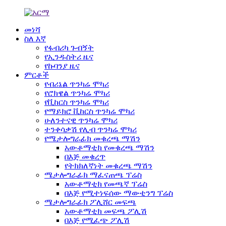
መነሻ
ስለ እኛ
የፋብሪካ ጉብኝት
የኢንዱስትሪ ዜና
የኩባንያ ዜና
ምርቶች
የብሪኔል ጥንካሬ ሞካሪ
የሮክዌል ጥንካሬ ሞካሪ
የቪከርስ ጥንካሬ ሞካሪ
የማይክሮ ቪከርስ ጥንካሬ ሞካሪ
ሁለንተናዊ ጥንካሬ ሞካሪ
ተንቀሳቃሽ የሊብ ጥንካሬ ሞካሪ
የሜታሎግራፊክ መቁረጫ ማሽን
አውቶማቲክ የመቁረጫ ማሽን
በእጅ መቁረጥ
የትክክለኛነት መቁረጫ ማሽን
ሜታሎግራፊክ ማፈናጠጫ ፕሬስ
አውቶማቲክ የመጫኛ ፕሬስ
በእጅ የሚተነፍሰው ማውቲንግ ፕሬስ
ሜታሎግራፊክ ፖሊሸር መፍጫ
አውቶማቲክ መፍጫ ፖሊሽ
በእጅ የሚፈጭ ፖሊሽ