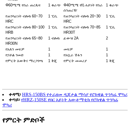
Φ60ሚሜ የስራ ጠረጴዛ
1 ቁራጭ
Φ40ሚሜ የቪ-አይነት የስራ
1 ቁራጭ
ሰንጠረዥ
የጠንካራነት ብሎክ 60~70
1 ፒሲ
የጠንካራነት ብሎክ 20~30
1 ፒሲ
HRC
HRC
የጠንካራነት ብሎክ 80~100
1 ፒሲ
የጠንካራነት ብሎክ 70~85
1 ፒሲ
HRB
HR30T
የጠንካራነት ብሎክ 65~80
1 ብሎክ
ፊውዝ 2A
2
HR30N
የአለን መፍቻ
1
መፍቻ
1
የኃይል ገመድ
1
የአቧራ ሽፋን
1
የምርት እውቅና ማረጋገጫ
1 ቅጂ
የምርት መመሪያ
1 ቅጂ
ቀዳሚ፡
HRS-150BS የተራዘመ ዲጂታል ማሳያ የሮክዌል ጥንካሬ ሞካሪ
ቀጣይ፡
የHRZ-150SE የበር አይነት አውቶማቲክ የሮክዌል ጥንካሬ
ሞካሪ
የምርት ምድቦች