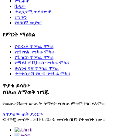
ምርቶች
ቪዲዮ
ተደጋጋሚ ጥያቄዎች
ያግኙን
የደንበኛ መያዣ
የምርት ማዕከል
የብሪኔል ጥንካሬ ሞካሪ
የሮክዌል ጥንካሬ ሞካሪ
የቪከርስ ጥንካሬ ሞካሪ
የማይክሮ ቪከርስ ጥንካሬ ሞካሪ
ሁለንተናዊ ጥንካሬ ሞካሪ
ተንቀሳቃሽ የሊብ ጥንካሬ ሞካሪ
ጥያቄ ይላኩ፦
የበለጠ ለማወቅ ዝግጁ
የመጨረሻውን ውጤት ከማየት የበለጠ ምንም ነገር የለም።
ለጥያቄው ጠቅ ያድርጉ
© የቅጂ መብት - 2010-2023፡ መብቱ በህግ የተጠበቀ ነው።