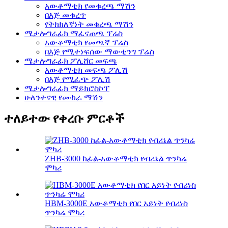
አውቶማቲክ የመቁረጫ ማሽን
በእጅ መቁረጥ
የትክክለኛነት መቁረጫ ማሽን
ሜታሎግራፊክ ማፈናጠጫ ፕሬስ
አውቶማቲክ የመጫኛ ፕሬስ
በእጅ የሚተነፍሰው ማውቲንግ ፕሬስ
ሜታሎግራፊክ ፖሊሸር መፍጫ
አውቶማቲክ መፍጫ ፖሊሽ
በእጅ የሚፈጭ ፖሊሽ
ሜታሎግራፊክ ማይክሮስኮፕ
ሁለንተናዊ የሙከራ ማሽን
ተለይተው የቀረቡ ምርቶች
ZHB-3000 ከፊል-አውቶማቲክ የብሪኔል ጥንካሬ
ሞካሪ
HBM-3000E አውቶማቲክ የበር አይነት የብሪነስ
ጥንካሬ ሞካሪ