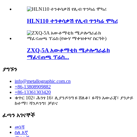
HLN110 ተንቀሳቃሽ የሊብ ጥንካሬ ሞካሪ
ZXQ-5A አውቶማቲክ ሜታሎግራፊክ
ማፈናጠጫ ፕሬስ...
ያግኙን
info@metallographic.com.cn
+86-13808909882
+86-13361303420
ቁጥር 102፣ ሕንፃ 16፣ ሊያንዶንግ ዩ ሸለቆ፣ ፉሻን አውራጃ፣ ያንታይ
ከተማ፣ ሻንዶንግ፣ ቻይና
ፈጣን አገናኞች
መነሻ
ስለ እኛ