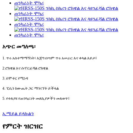
አጭር መግለጫ፡
1. ጥሩ አስተማማኝነት፣ እጅግ በጣም ጥሩ አሠራር እና ቀላል እይታ፤
2.ሮክዌል እና ሱፐርፊሻል ሮክዌል
3. በሞተር የሚነዳ
4. ፒሲን ከውጤት ጋር ማገናኘት ይችላል
5. የተለያዩ የጠንካራነት መለኪያዎችን መለወጥ፤
ኢሜይል ይላኩልን
የምርት ዝርዝር